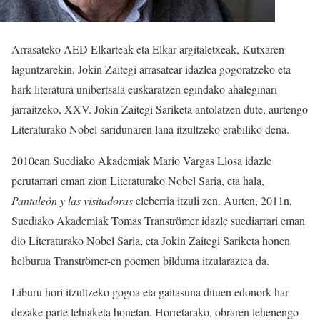
Arrasateko AED Elkarteak eta Elkar argitaletxeak, Kutxaren
laguntzarekin, Jokin Zaitegi arrasatear idazlea gogoratzeko eta
hark literatura unibertsala euskaratzen egindako ahaleginari
jarraitzeko, XXV. Jokin Zaitegi Sariketa antolatzen dute, aurtengo
Literaturako Nobel saridunaren lana itzultzeko erabiliko dena.
2010ean Suediako Akademiak Mario Vargas Llosa idazle
perutarrari eman zion Literaturako Nobel Saria, eta hala,
Pantaleón y las visitadoras
eleberria itzuli zen. Aurten, 2011n,
Suediako Akademiak Tomas Tranströmer idazle suediarrari eman
dio Literaturako Nobel Saria, eta Jokin Zaitegi Sariketa honen
helburua Tranströmer-en poemen bilduma itzularaztea da.
Liburu hori itzultzeko gogoa eta gaitasuna dituen edonork har
dezake parte lehiaketa honetan. Horretarako, obraren lehenengo