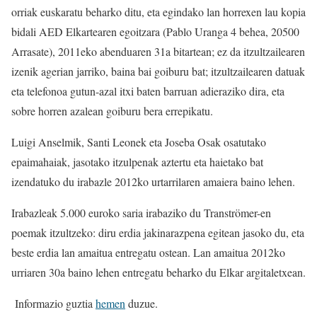
orriak euskaratu beharko ditu, eta egindako lan horrexen lau kopia
bidali AED Elkartearen egoitzara (Pablo Uranga 4 behea, 20500
Arrasate), 2011eko abenduaren 31a bitartean; ez da itzultzailearen
izenik agerian jarriko, baina bai goiburu bat; itzultzailearen datuak
eta telefonoa gutun-azal itxi baten barruan adieraziko dira, eta
sobre horren azalean goiburu bera errepikatu.
Luigi Anselmik, Santi Leonek eta Joseba Osak osatutako
epaimahaiak, jasotako itzulpenak aztertu eta haietako bat
izendatuko du irabazle 2012ko urtarrilaren amaiera baino lehen.
Irabazleak 5.000 euroko saria irabaziko du Tranströmer-en
poemak itzultzeko: diru erdia jakinarazpena egitean jasoko du, eta
beste erdia lan amaitua entregatu ostean. Lan amaitua 2012ko
urriaren 30a baino lehen entregatu beharko du Elkar argitaletxean.
Informazio guztia
hemen
duzue.