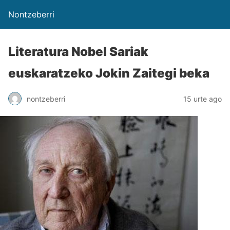
Nontzeberri
Literatura Nobel Sariak
euskaratzeko Jokin Zaitegi beka
nontzeberri
15 urte ago