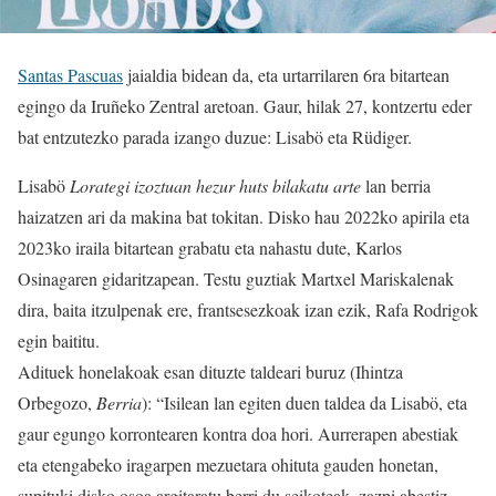
Santas Pascuas
jaialdia bidean da, eta urtarrilaren 6ra bitartean
egingo da Iruñeko Zentral aretoan. Gaur, hilak 27, kontzertu eder
bat entzutezko parada izango duzue: Lisabö eta Rüdiger.
Lisabö
Lorategi izoztuan hezur huts bilakatu arte
lan berria
haizatzen ari da makina bat tokitan. Disko hau 2022ko apirila eta
2023ko iraila bitartean grabatu eta nahastu dute, Karlos
Osinagaren gidaritzapean. Testu guztiak Martxel Mariskalenak
dira, baita itzulpenak ere, frantsesezkoak izan ezik, Rafa Rodrigok
egin baititu.
Adituek honelakoak esan dituzte taldeari buruz (Ihintza
Orbegozo,
Berria
): “Isilean lan egiten duen taldea da Lisabö, eta
gaur egungo korrontearen kontra doa hori. Aurrerapen abestiak
eta etengabeko iragarpen mezuetara ohituta gauden honetan,
supituki disko osoa argitaratu berri du seikoteak, zazpi abestiz