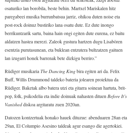
osaturiko lan borobila, beste behin. Martxel Mariskalen hitz
paregabeei musika burrunbatsua jarriz, ohikoa duten noise eta
post-rock doinuz bustiriko lana osatu dute. Ez dute inongo
berrikuntzarik sartu, baina hain ongi egiten dute eurena, ez baitu
aldatzen hastea merezi. Zaleok gustura hartzen dugu Lisabören
esentzia purutasunean, eta buklean entzutera bultzatzen gaituen
lan izugarri honek barrenak bete dizkigu berriro.”
Rüdiger musikaria
The Dancing King
bira egiten ari da. Felix
Buff, Willis Drummond taldeko bateria jolearen proiektua da
Rüdiger. Baketak albo batera utzi eta gitarra soinean hartuta, brit-
pop, folk, psikodelia eta indie doinuak nahasten dituen
Before It’s
Vanished
diskoa argitaratu zuen 2020an.
Datozen kontzertuak honako hauek dituzue: abenduaren 28an eta
29an, El Columpio Asesino taldeak agur esango die agertokiei.