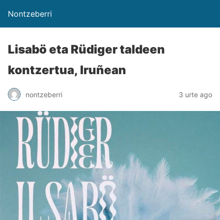
Nontzeberri
Lisabö eta Rüdiger taldeen
kontzertua, Iruñean
nontzeberri
3 urte ago