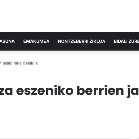
TASUNA
EMAKUMEA
NONTZEBERRI ZIKLOA
BIDALI ZUR
jaialdirako deialdia
za eszeniko berrien j