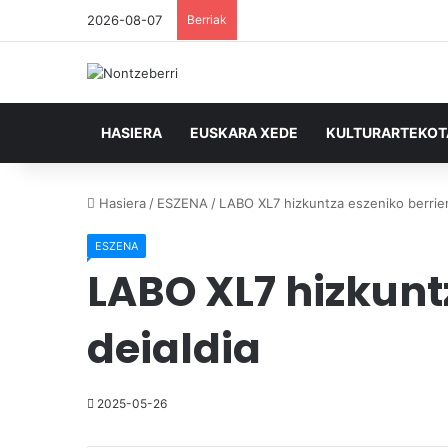
2026-08-07
Berriak
HASIERA
EUSKARA XEDE
KULTURARTEKO
Hasiera
/
ESZENA
/
LABO XL7 hizkuntza eszeniko berrien 
ESZENA
LABO XL7 hizkunt
deialdia
2025-05-26