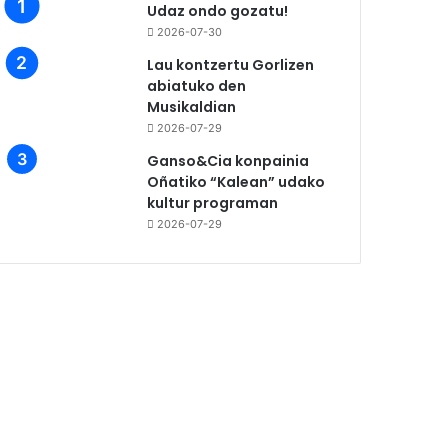
Udaz ondo gozatu!
2026-07-30
Lau kontzertu Gorlizen
abiatuko den
Musikaldian
2026-07-29
Ganso&Cia konpainia
Oñatiko “Kalean” udako
kultur programan
2026-07-29