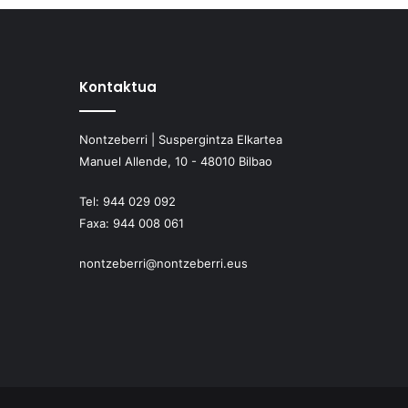
Kontaktua
Nontzeberri | Suspergintza Elkartea
Manuel Allende, 10 - 48010 Bilbao
Tel:
944 029 092
Faxa:
944 008 061
nontzeberri@nontzeberri.eus