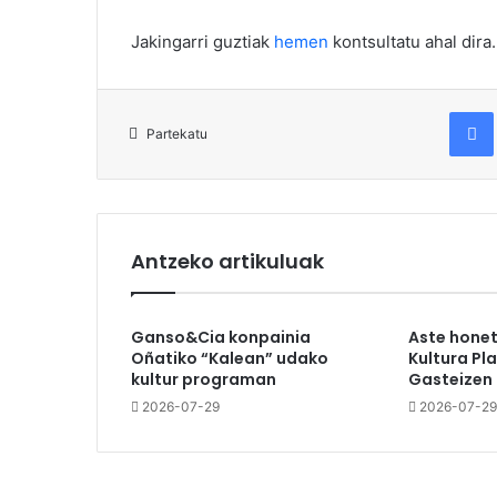
Jakingarri guztiak
hemen
kontsultatu ahal dira.
Fac
Partekatu
Antzeko artikuluak
Ganso&Cia konpainia
Aste hone
Oñatiko “Kalean” udako
Kultura Pl
kultur programan
Gasteizen
2026-07-29
2026-07-29