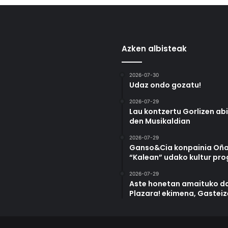
Azken albisteak
2026-07-30
Udaz ondo gozatu!
2026-07-29
Lau kontzertu Gorlizen ab
den Musikaldian
2026-07-29
Ganso&Cia konpainia Oña
“Kalean” udako kultur pr
2026-07-29
Aste honetan amaituko da
Plazara! ekimena, Gastei