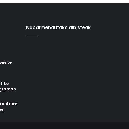
Nabarmendutako albisteak
iatuko
tiko
ograman
 Kultura
zen