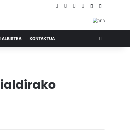
Facebook
X
YouTube
RSS
Ausazko artikul
Sidebar
Bilatu honela
E ALBISTEA
KONTAKTUA
aialdirako