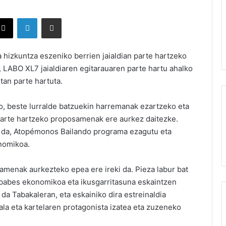
X
LinkedIn
Partekatu e-posta bidez
hizkuntza eszeniko berrien jaialdian parte hartzeko
LABO XL7 jaialdiaren egitarauaren parte hartu ahalko
tan parte hartuta.
ko, beste lurralde batzuekin harremanak ezartzeko eta
arte hartzeko proposamenak ere aurkez daitezke.
en da, Atopémonos Bailando programa ezagutu eta
nomikoa.
menak aurkezteko epea ere ireki da. Pieza labur bat
 babes ekonomikoa eta ikusgarritasuna eskaintzen
da Tabakaleran, eta eskainiko dira estreinaldia
ziala eta kartelaren protagonista izatea eta zuzeneko