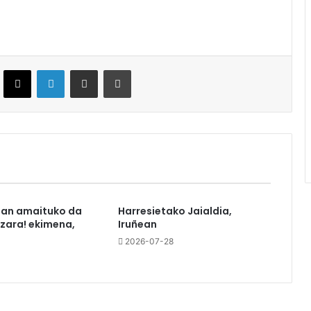
ebook
X
LinkedIn
Partekatu e-posta bidez
Inprimatu
tan amaituko da
Harresietako Jaialdia,
azara! ekimena,
Iruñean
2026-07-28