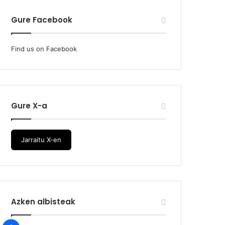
Gure Facebook
Find us on Facebook
Gure X-a
Jarraitu X-en
Azken albisteak