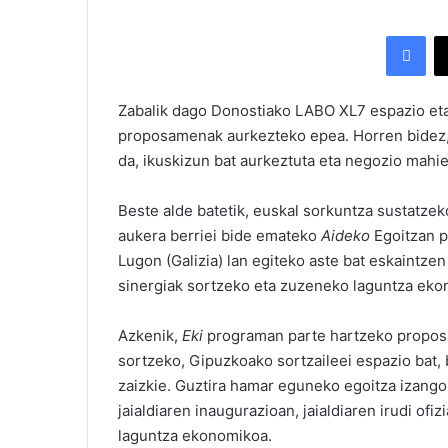
Facebook
Zabalik dago Donostiako LABO XL7 espazio eta 
proposamenak aurkezteko epea. Horren bidez, 
da, ikuskizun bat aurkeztuta eta negozio mahie
Beste alde batetik, euskal sorkuntza sustatze
aukera berriei bide emateko
Aideko
Egoitzan p
Lugon (Galizia) lan egiteko aste bat eskaintz
sinergiak sortzeko eta zuzeneko laguntza eko
Azkenik,
Eki
programan parte hartzeko proposa
sortzeko, Gipuzkoako sortzaileei espazio bat,
zaizkie. Guztira hamar eguneko egoitza izango 
jaialdiaren inaugurazioan, jaialdiaren irudi ofi
laguntza ekonomikoa.