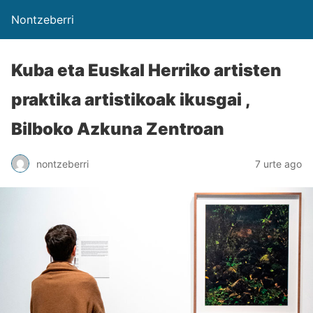
Nontzeberri
Kuba eta Euskal Herriko artisten
praktika artistikoak ikusgai ,
Bilboko Azkuna Zentroan
nontzeberri
7 urte ago