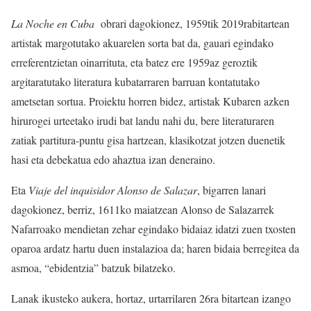
La Noche en Cuba
obrari dagokionez, 1959tik 2019rabitartean
artistak margotutako akuarelen sorta bat da, gauari egindako
erreferentzietan oinarrituta, eta batez ere 1959az geroztik
argitaratutako literatura kubatarraren barruan kontatutako
ametsetan sortua. Proiektu horren bidez, artistak Kubaren azken
hirurogei urteetako irudi bat landu nahi du, bere literaturaren
zatiak partitura-puntu gisa hartzean, klasikotzat jotzen duenetik
hasi eta debekatua edo ahaztua izan deneraino.
Eta
Viaje del inquisidor Alonso de Salazar
, bigarren lanari
dagokionez, berriz, 1611ko maiatzean Alonso de Salazarrek
Nafarroako mendietan zehar egindako bidaiaz idatzi zuen txosten
oparoa ardatz hartu duen instalazioa da; haren bidaia berregitea da
asmoa, “ebidentzia” batzuk bilatzeko.
Lanak ikusteko aukera, hortaz, urtarrilaren 26ra bitartean izango