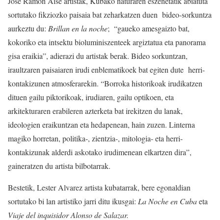
Jose Ramón Aise artistak, Kubako naturaren eszenetatik abiatuta
sortutako fikziozko paisaia bat zeharkatzen duen bideo-sorkuntza
aurkeztu du:
Brillan en la noche
; “gaueko amesgaizto bat,
kokoriko eta intsektu bioluminiszenteek argiztatua eta panorama
gisa eraikia”, adierazi du artistak berak. Bideo sorkuntzan,
iraultzaren paisaiaren irudi enblematikoek bat egiten dute herri-
kontakizunen atmosferarekin. “Borroka historikoak irudikatzen
dituen gailu piktorikoak, irudiaren, gailu optikoen, eta
arkitekturaren erabileren azterketa bat irekitzen du lanak,
ideologien eraikuntzan eta hedapenean, hain zuzen. Linterna
magiko horretan, politika-, zientzia-, mitologia- eta herri-
kontakizunak alderdi askotako irudimenean elkartzen dira”,
gaineratzen du artista bilbotarrak.
Bestetik, Lester Alvarez artista kubatarrak, bere egonaldian
sortutako bi lan artistiko jarri ditu ikusgai:
La Noche en Cuba
eta
Viaje del inquisidor Alonso de Salazar.