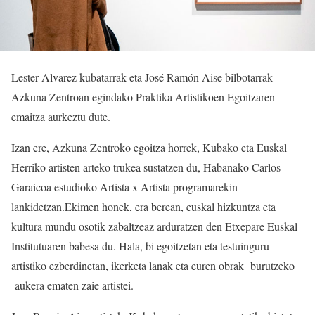
Lester Alvarez kubatarrak eta José Ramón Aise bilbotarrak
Azkuna Zentroan egindako Praktika Artistikoen Egoitzaren
emaitza aurkeztu dute.
Izan ere, Azkuna Zentroko egoitza horrek, Kubako eta Euskal
Herriko artisten arteko trukea sustatzen du, Habanako Carlos
Garaicoa estudioko Artista x Artista programarekin
lankidetzan.Ekimen honek, era berean, euskal hizkuntza eta
kultura mundu osotik zabaltzeaz arduratzen den Etxepare Euskal
Institutuaren babesa du. Hala, bi egoitzetan eta testuinguru
artistiko ezberdinetan, ikerketa lanak eta euren obrak burutzeko
aukera ematen zaie artistei.