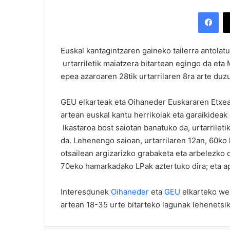
Facebook
Euskal kantagintzaren gaineko tailerra antola
urtarriletik maiatzera bitartean egingo da et
epea azaroaren 28tik urtarrilaren 8ra arte duz
GEU elkarteak eta Oihaneder Euskararen Etxe
artean euskal kantu herrikoiak eta garaikideak 
Ikastaroa bost saiotan banatuko da, urtarrileti
da. Lehenengo saioan, urtarrilaren 12an, 60ko
otsailean argizarizko grabaketa eta arbelezko d
70eko hamarkadako LPak aztertuko dira; eta ap
Interesdunek
Oihaneder
eta
GEU
elkarteko we
artean 18-35 urte bitarteko lagunak lehenetsik