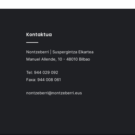
Kontaktua
Nontzeberri | Suspergintza Elkartea
Manuel Allende, 10 - 48010 Bilbao
Tel:
944 029 092
Faxa:
944 008 061
nontzeberri@nontzeberri.eus