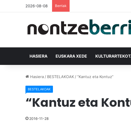
2026-08-08
Berriak
HASIERA
EUSKARA XEDE
KULTURARTEKO
Hasiera
/
BESTELAKOAK
/
“Kantuz eta Kontuz”
BESTELAKOAK
“Kantuz eta Kont
2016-11-28