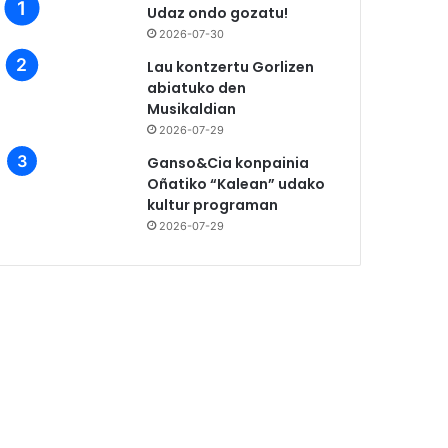
Udaz ondo gozatu!
2026-07-30
Lau kontzertu Gorlizen
abiatuko den
Musikaldian
2026-07-29
Ganso&Cia konpainia
Oñatiko “Kalean” udako
kultur programan
2026-07-29