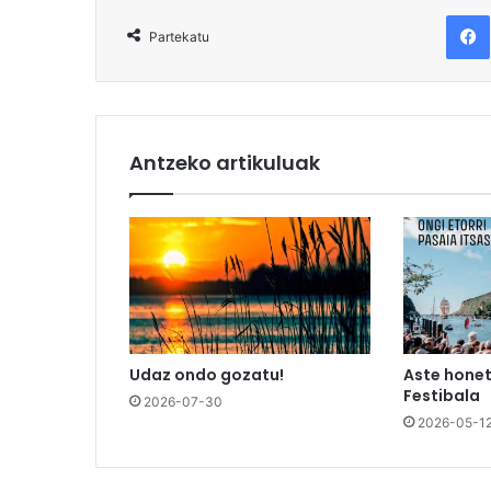
F
Partekatu
Antzeko artikuluak
Udaz ondo gozatu!
Aste honet
Festibala
2026-07-30
2026-05-1