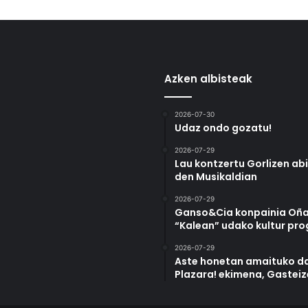
Azken albisteak
2026-07-30
Udaz ondo gozatu!
2026-07-29
Lau kontzertu Gorlizen ab
den Musikaldian
2026-07-29
Ganso&Cia konpainia Oña
“Kalean” udako kultur pr
2026-07-29
Aste honetan amaituko da
Plazara! ekimena, Gastei