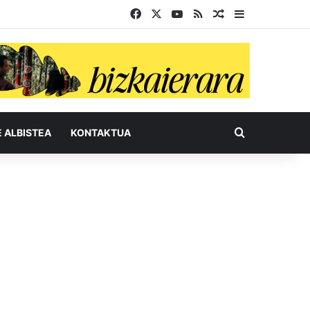
Facebook
X
YouTube
RSS
Ausazko artikul
Sidebar
Bilatu honel
E ALBISTEA
KONTAKTUA