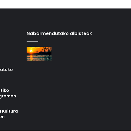
Nabarmendutako albisteak
iatuko
tiko
ograman
 Kultura
zen