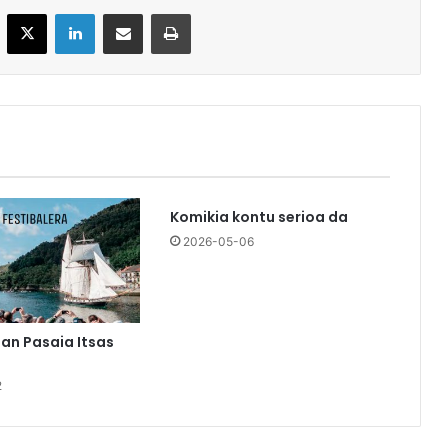
acebook
X
LinkedIn
Partekatu e-posta bidez
Inprimatu
Komikia kontu serioa da
2026-05-06
an Pasaia Itsas
2