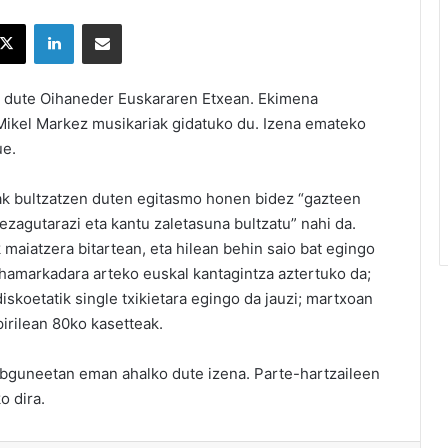
X
LinkedIn
Partekatu e-posta bidez
tu dute Oihaneder Euskararen Etxean. Ekimena
a Mikel Markez musikariak gidatuko du. Izena emateko
ue.
ak bultzatzen duten egitasmo honen bidez “gazteen
ezagutarazi eta kantu zaletasuna bultzatu” nahi da.
k maiatzera bitartean, eta hilean behin saio bat egingo
 hamarkadara arteko euskal kantagintza aztertuko da;
iskoetatik single txikietara egingo da jauzi; martxoan
irilean 80ko kasetteak.
bguneetan eman ahalko dute izena. Parte-hartzaileen
o dira.