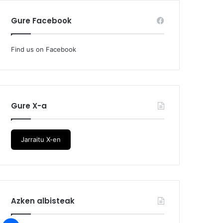
Gure Facebook
Find us on Facebook
Gure X-a
Jarraitu X-en
Azken albisteak