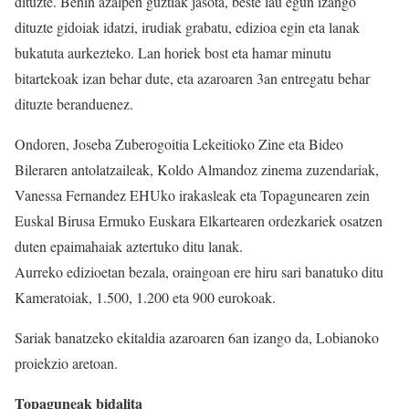
dituzte. Behin azalpen guztiak jasota, beste lau egun izango
dituzte gidoiak idatzi, irudiak grabatu, edizioa egin eta lanak
bukatuta aurkezteko. Lan horiek bost eta hamar minutu
bitartekoak izan behar dute, eta azaroaren 3an entregatu behar
dituzte beranduenez.
Ondoren, Joseba Zuberogoitia Lekeitioko Zine eta Bideo
Bileraren antolatzaileak, Koldo Almandoz zinema zuzendariak,
Vanessa Fernandez EHUko irakasleak eta Topagunearen zein
Euskal Birusa Ermuko Euskara Elkartearen ordezkariek osatzen
duten epaimahaiak aztertuko ditu lanak.
Aurreko edizioetan bezala, oraingoan ere hiru sari banatuko ditu
Kameratoiak, 1.500, 1.200 eta 900 eurokoak.
Sariak banatzeko ekitaldia azaroaren 6an izango da, Lobianoko
proiekzio aretoan.
Topaguneak bidalita