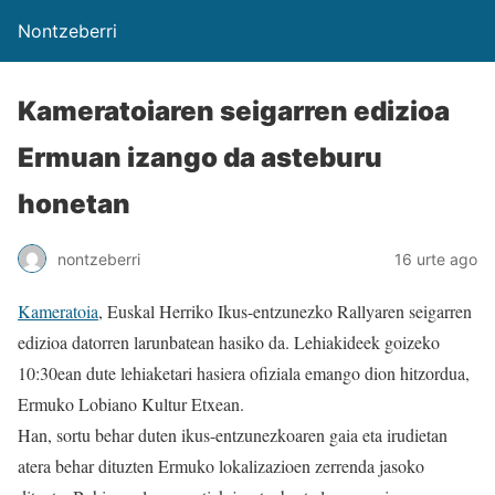
Nontzeberri
Kameratoiaren seigarren edizioa
Ermuan izango da asteburu
honetan
nontzeberri
16 urte ago
Kameratoia
, Euskal Herriko Ikus-entzunezko Rallyaren seigarren
edizioa datorren larunbatean hasiko da. Lehiakideek goizeko
10:30ean dute lehiaketari hasiera ofiziala emango dion hitzordua,
Ermuko Lobiano Kultur Etxean.
Han, sortu behar duten ikus-entzunezkoaren gaia eta irudietan
atera behar dituzten Ermuko lokalizazioen zerrenda jasoko