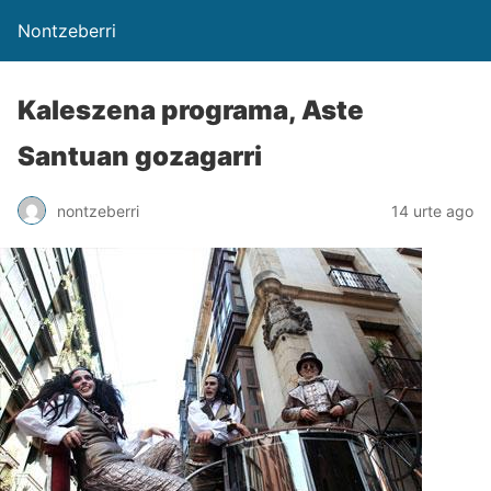
Nontzeberri
Kaleszena programa, Aste
Santuan gozagarri
nontzeberri
14 urte ago