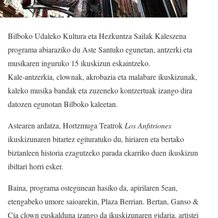
Bilboko Udaleko Kultura eta Hezkuntza Sailak Kaleszena
programa abiaraziko du Aste Santuko egunetan, antzerki eta
musikaren inguruko 15 ikuskizun eskaintzeko.
Kale-antzerkia, clownak, akrobazia eta malabare ikuskizunak,
kaleko musika bandak eta zuzeneko kontzertuak izango dira
datozen egunotan Bilboko kaleetan.
Astearen ardatza, Hortzmuga Teatrok
Los Anfitriones
ikuskizunaren bitartez egituratuko du, hiriaren eta bertako
biztanleen historia ezagutzeko parada ekarriko duen ikuskizun
ibiltari horri esker.
Baina, programa ostegunean hasiko da, apirilaren 5ean,
etengabeko umore saioarekin, Plaza Berrian. Bertan, Ganso &
Cia clown euskalduna izango da ikuskizunaren gidaria, artistei