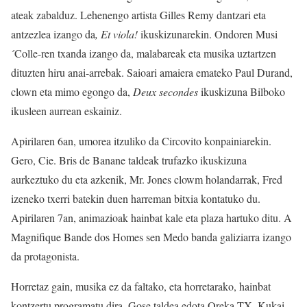
ateak zabalduz. Lehenengo artista Gilles Remy dantzari eta
antzezlea izango da
, Et viola!
ikuskizunarekin. Ondoren Musi
´Colle-ren txanda izango da, malabareak eta musika uztartzen
dituzten hiru anai-arrebak. Saioari amaiera emateko Paul Durand,
clown eta mimo egongo da,
Deux secondes
ikuskizuna Bilboko
ikusleen aurrean eskainiz.
Apirilaren 6an, umorea itzuliko da Circovito konpainiarekin.
Gero, Cie. Bris de Banane taldeak trufazko ikuskizuna
aurkeztuko du eta azkenik, Mr. Jones clowm holandarrak, Fred
izeneko txerri batekin duen harreman bitxia kontatuko du.
Apirilaren 7an, animazioak hainbat kale eta plaza hartuko ditu. A
Magnifique Bande dos Homes sen Medo banda galiziarra izango
da protagonista.
Horretaz gain, musika ez da faltako, eta horretarako, hainbat
kontzertu programatu dira. Gose taldea edota Oreka TX, Kukai