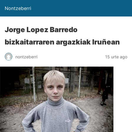
Nontzeberri
Jorge Lopez Barredo
bizkaitarraren argazkiak Iruñean
nontzeberri
15 urte ago