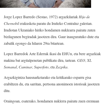
Jorge Lopez Barredo (Sestao, 1972) argazkilariak
Hijo de
Chernobil
erakusketa paratu du Iruñeko Contraluz galerian.
Irudiotan Ukraniako hiriko hondamen nuklearra pairatu zuten
bizilagunen begiradak jasotzen dira. Gaur inauguratuko dute eta
zabalik egongo da hilaren 29ra bitartean.
Lopez Barredok Arte Ederrak ikasi du EHUn, eta bere argazkiak
makina bat argitalpenetan publikatu dira, tartean.
GEO
,
XL
Semanal
,
Caminar
,
Superfoto
, eta
Zazpika
.
Argazkigintza hausnarketarako eta kritikarako esparru gisa
erabiltzen du, eta sarritan, pertsona anonimoen istorioak jasotzen
ditu.
Oraingoan, esaterako, hondamen nuklerra pairatu zuen eremuan