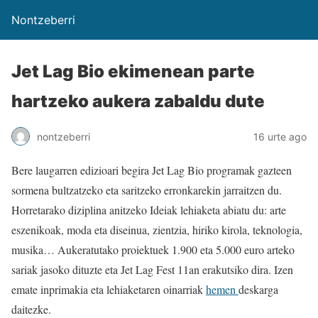
Nontzeberri
Jet Lag Bio ekimenean parte
hartzeko aukera zabaldu dute
nontzeberri
16 urte ago
Bere laugarren edizioari begira Jet Lag Bio programak gazteen
sormena bultzatzeko eta saritzeko erronkarekin jarraitzen du.
Horretarako diziplina anitzeko Ideiak lehiaketa abiatu du: arte
eszenikoak, moda eta diseinua, zientzia, hiriko kirola, teknologia,
musika… Aukeratutako proiektuek 1.900 eta 5.000 euro arteko
sariak jasoko dituzte eta Jet Lag Fest 11an erakutsiko dira. Izen
emate inprimakia eta lehiaketaren oinarriak
hemen
deskarga
daitezke.