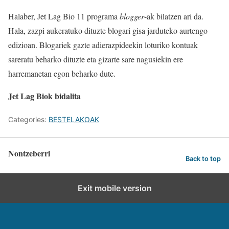
Halaber, Jet Lag Bio 11 programa
blogger
-ak bilatzen ari da.
Hala, zazpi aukeratuko dituzte blogari gisa jarduteko aurtengo
edizioan. Blogariek gazte adierazpideekin loturiko kontuak
sareratu beharko dituzte eta gizarte sare nagusiekin ere
harremanetan egon beharko dute.
Jet Lag Biok bidalita
Categories:
BESTELAKOAK
Nontzeberri
Back to top
Exit mobile version