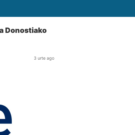
ta Donostiako
3 urte ago