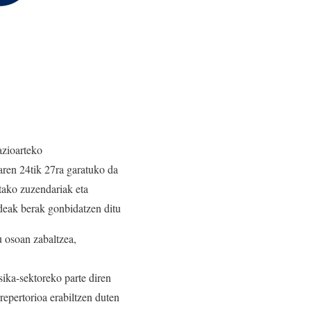
azioarteko
aren 24tik 27ra garatuko da
etako zuzendariak eta
ndeak berak gonbidatzen ditu
 osoan zabaltzea,
ika-sektoreko parte diren
epertorioa erabiltzen duten