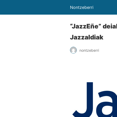
Nontzeberri
“JazzEñe” deia
Jazzaldiak
nontzeberri