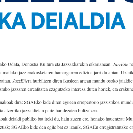
o Udala, Donostia Kultura eta Jazzaldiarekin elkarlanean,
JazzEñe
n
 mailako jazz-erakusketaren hamargarren edizioa jarri du abian. Uztail
baitan.
JazzEñe
ra hurbiltzen diren ikusleen artean mundu osoko jaialdi
tuko jazzaren errealitatea ezagutzeko interesa duten horiek, eta eraku
koak dira: SGAEko kide diren egileen errepertorio jazzistikoa mundu
ta atzerriko jazzaldietan parte har dezaten bultzatzea.
k deialdi publiko bat ireki du, hain zuzen ere, honako hauentzat: Mus
tiak; SGAEko kide den egile bat ez izanik, SGAEn erregistratutako err