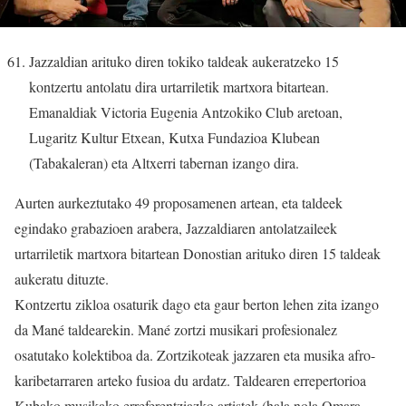
Jazzaldian arituko diren tokiko taldeak aukeratzeko 15
kontzertu antolatu dira urtarriletik martxora bitartean.
Emanaldiak Victoria Eugenia Antzokiko Club aretoan,
Lugaritz Kultur Etxean, Kutxa Fundazioa Klubean
(Tabakaleran) eta Altxerri tabernan izango dira.
Aurten aurkeztutako 49 proposamenen artean, eta taldeek
egindako grabazioen arabera, Jazzaldiaren antolatzaileek
urtarriletik martxora bitartean Donostian arituko diren 15 taldeak
aukeratu dituzte.
Kontzertu zikloa osaturik dago eta gaur berton lehen zita izango
da Mané taldearekin. Mané zortzi musikari profesionalez
osatutako kolektiboa da. Zortzikoteak jazzaren eta musika afro-
karibetarraren arteko fusioa du ardatz. Taldearen errepertorioa
Kubako musikako erreferentziazko artistek (hala nola Omara