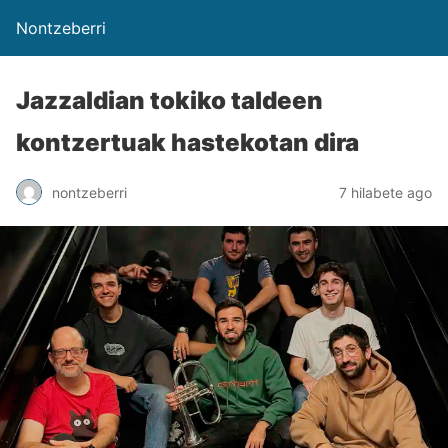
Nontzeberri
Jazzaldian tokiko taldeen
kontzertuak hastekotan dira
nontzeberri
7 hilabete ago