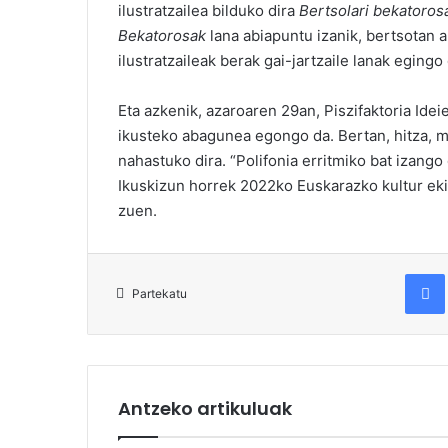
ilustratzailea bilduko dira
Bertsolari bekatoros
Bekatorosak
lana abiapuntu izanik, bertsotan a
ilustratzaileak berak gai-jartzaile lanak egingo 
Eta azkenik, azaroaren 29an, Piszifaktoria Ide
ikusteko abagunea egongo da. Bertan, hitza, m
nahastuko dira. “Polifonia erritmiko bat izango 
Ikuskizun horrek 2022ko Euskarazko kultur ek
zuen.
Fac
Partekatu
Antzeko artikuluak