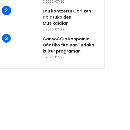
2026-07-30
Lau kontzertu Gorlizen
abiatuko den
Musikaldian
2026-07-29
Ganso&Cia konpainia
Oñatiko “Kalean” udako
kultur programan
2026-07-29