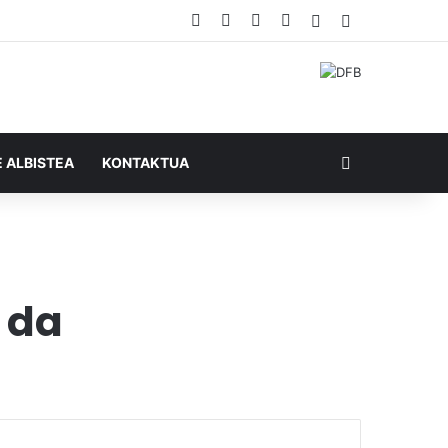
Facebook
X
YouTube
RSS
Ausazko artikul
Sidebar
Bilatu honela
E ALBISTEA
KONTAKTUA
 da