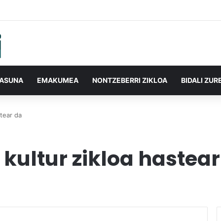
TASUNA
EMAKUMEA
NONTZEBERRI ZIKLOA
BIDALI ZUR
stear da
 kultur zikloa hastear