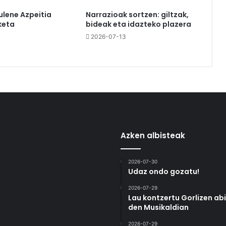
ulene Azpeitia
Narrazioak sortzen: giltzak,
keta
bideak eta idazteko plazera
2026-07-13
Azken albisteak
2026-07-30
Udaz ondo gozatu!
2026-07-29
Lau kontzertu Gorlizen ab
den Musikaldian
2026-07-29