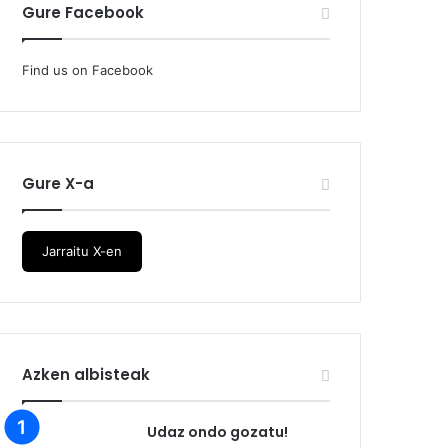
Gure Facebook
Find us on Facebook
Gure X-a
Jarraitu X-en
Azken albisteak
Udaz ondo gozatu!