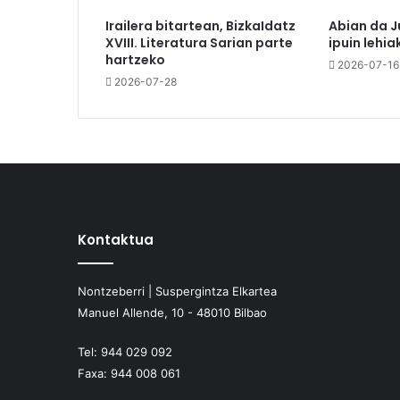
Irailera bitartean, BizkaIdatz
Abian da J
XVIII. Literatura Sarian parte
ipuin lehia
hartzeko
2026-07-16
2026-07-28
Kontaktua
Nontzeberri | Suspergintza Elkartea
Manuel Allende, 10 - 48010 Bilbao
Tel:
944 029 092
Faxa:
944 008 061