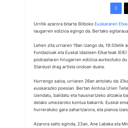
Facebook
Urritik azarora bitarte Bilboko
Euskararen Etxe
laugarren edizioa egingo da. Bertako egitaraua
Lehen zita urriaren 19an izango da, 19:30etik 
Fundazioak eta Euskal Idazleen Elkarteak (EIE) 
podcastaren hirugarren edizioa aurkeztuko du
Stardust drag artista ondoan duela.
Hurrengo saioa, urriaren 26an antolatu da:
Elk
euskarazko poesian
. Bertan Ainhoa Urien Telle
izendatu, balidatu eta hausnartzeko aitzakia ba
delako umezaroko kontua bakarrik. Euskal em
hurreratuko gara zahartzarora, eta pianoa iza
Azarora salto eginda, 23an, Ane Labaka eta M