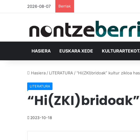
2026-08-07
Berriak
HASIERA
EUSKARA XEDE
KULTURARTEKO
Hasiera
/
LITERATURA
/
“Hi(ZKI)bridoak” kultur zikloa ha
LITERATURA
“Hi(ZKI)bridoak”
2023-10-18