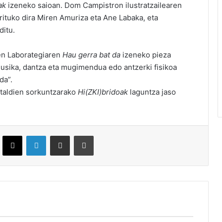
ak
izeneko saioan. Dom Campistron ilustratzailearen
rituko dira Miren Amuriza eta Ane Labaka, eta
ditu.
ien Laborategiaren
Hau gerra bat da
izeneko pieza
usika, dantza eta mugimendua edo antzerki fisikoa
da”.
italdien sorkuntzarako
Hi(ZKI)bridoak
laguntza jaso
ebook
X
LinkedIn
Partekatu e-posta bidez
Inprimatu