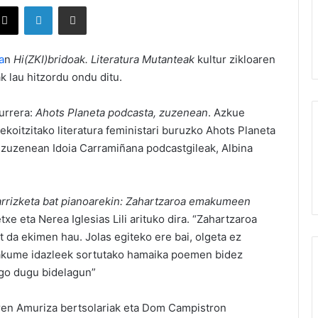
X
LinkedIn
Partekatu e-posta bidez
a
n
Hi(ZKI)bridoak. Literatura Mutanteak
kultur zikloaren
k lau hitzordu ondu ditu.
aurrera:
Ahots Planeta podcasta, zuzenean
. Azkue
ekoitzitako literatura feministari buruzko Ahots Planeta
 zuzenean Idoia Carramiñana podcastgileak, Albina
arrizketa bat pianoarekin: Zahartzaroa emakumeen
txe eta Nerea Iglesias Lili arituko dira. “Zahartzaroa
t da ekimen hau. Jolas egiteko ere bai, olgeta ez
akume idazleek sortutako hamaika poemen bidez
ngo dugu bidelagun”
iren Amuriza bertsolariak eta Dom Campistron