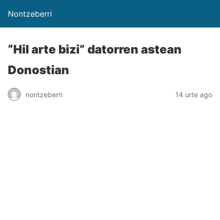
Nontzeberri
“Hil arte bizi” datorren astean
Donostian
nontzeberri
14 urte ago