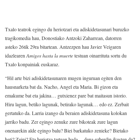
Txalo teatrok egingo du heriotzari eta adiskidetasunari buruzko
tragikomedia hau, Donostiako Antzoki Zaharrean, datorren
asteko 26tik 29ra bitartean. Antzezpen hau Javier Veigaren
idazlearen
Amigos hasta la muerte
testuan oinarrituta sortu du
Txalo konpainiak euskaraz.
“Hil arte bizi adiskidetasunaren mugen inguruan egiten den
hausnarketa bat da. Nacho, Angel eta Maria. Bi gizon eta
emakume bat eta jakina… gutxienez pare bat maitasun istorio.
Hiru lagun, betiko lagunak, betirako lagunak… edo ez. Zerbait
gertatuko da. Larria izango da beraien adiskidetasuna kolokan
jarriko badu. Zer egingo zenuke zure bikoteak zure lagun
onenarekin alde egingo balu? Biei barkatuko zenieke? Bietako
bati? Zeini? Eta heriotza tartean bada… dena ezberdin ikusten da?