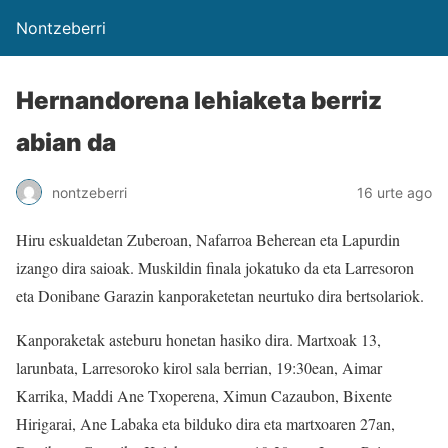
Nontzeberri
Hernandorena lehiaketa berriz
abian da
nontzeberri
16 urte ago
Hiru eskualdetan Zuberoan, Nafarroa Beherean eta Lapurdin
izango dira saioak. Muskildin finala jokatuko da eta Larresoron
eta Donibane Garazin kanporaketetan neurtuko dira bertsolariok.
Kanporaketak asteburu honetan hasiko dira. Martxoak 13,
larunbata, Larresoroko kirol sala berrian, 19:30ean, Aimar
Karrika, Maddi Ane Txoperena, Ximun Cazaubon, Bixente
Hirigarai, Ane Labaka eta bilduko dira eta martxoaren 27an,