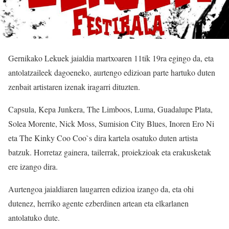
Gernikako Lekuek jaialdia martxoaren 11tik 19ra egingo da, eta
antolatzaileek dagoeneko, aurtengo edizioan parte hartuko duten
zenbait artistaren izenak iragarri dituzten.
Capsula, Kepa Junkera, The Limboos, Luma, Guadalupe Plata,
Solea Morente, Nick Moss, Sumision City Blues, Inoren Ero Ni
eta The Kinky Coo Coo`s dira kartela osatuko duten artista
batzuk. Horretaz gainera, tailerrak, proiekzioak eta erakusketak
ere izango dira.
Aurtengoa jaialdiaren laugarren edizioa izango da, eta ohi
dutenez, herriko agente ezberdinen artean eta elkarlanen
antolatuko dute.