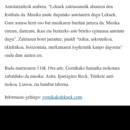
Antolatzaileok arabera, “Lekuek zaletasunetik abiatzen den
festibala da. Musika maite dugulako antolatzen dugu Lekuek.
Gure asmoa herri oso bat musikaren bueltan jartzea da. Musika
entzun, dantzatu, ikasi eta bizitzeko aste beteko egitaraua antolatu
dugu”. Zaletasun horri jarraituz, jaialdi “txikia, askotarikoa,
eklektikoa, horizontala, merkatuaren logiketatik kanpo dagoena”
ondu dute aurten ere.
Bada martxoaren 11tik 19ra arte, Gernikako hamaika txokotara
zabalduko da musika: Astra, Iparragirre Rock, Trinkete anti-
txokoa, Lizeoa, eta hainbat taberna.
Informazio gehiago:
gernikakolekuek.com
.