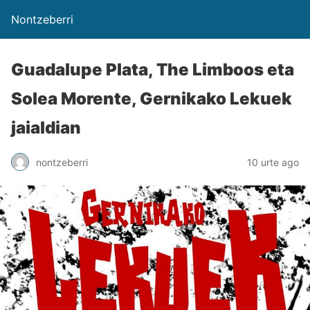
Nontzeberri
Guadalupe Plata, The Limboos eta
Solea Morente, Gernikako Lekuek
jaialdian
nontzeberri
10 urte ago