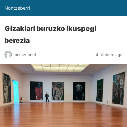
Nontzeberri
Gizakiari buruzko ikuspegi
berezia
nontzeberri
4 hilabete ago