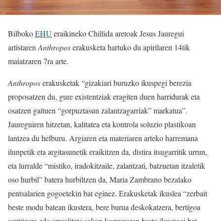
Bilboko
EHU
eraikineko Chillida aretoak Jesus Jauregui
artistaren
Anthropos
erakusketa hartuko du apirilaren 14tik
maiatzaren 7ra arte.
Anthropos
erakusketak “gizakiari buruzko ikuspegi berezia
proposatzen du, gure existentziak eragiten duen harridurak eta
osatzen gaituen “gorpuztasun zalantzagarriak” markatua”.
Jaureguiren hitzetan, kalitatea eta kontrola soluzio plastikoan
lantzea du helburu. Argiaren eta materiaren arteko harremana
ilunpetik eta argitasunetik eraikitzen da, distira itsugarritik urrun,
eta lurralde “mistiko, iradokitzaile, zalantzati, batzuetan itzaletik
oso hurbil” batera hurbiltzen da, Maria Zambrano bezalako
pentsalarien gogoetekin bat eginez. Erakusketak ikuslea “zerbait
beste modu batean ikustera, bere burua deskokatzera, bertigoa
sentitzera edo errealitate sakon komunaren beste ikuspegi bat