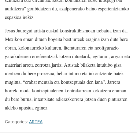
aurkitzera” gonbidatzen du, azalpenerako baino esperientziarako
espazioa irekiz.
Jesus Jauregui artista euskal konstruktibismoan trebatua izan da.
Mexikon eman dituen hogeita bost urteek eragina izan dute bere
obran, kolonaurreko kulturen, literaturaren eta neofigurazio
garaikidearen erreferentziak lotzen dituelarik, egiturari, argiari eta
materiari arreta zorrotza jarriz. Artistak bilaketa intuitibo gisa
ulertzen du bere prozesua, behar intimo eta inkontziente batek
mugitua, “erabat mentala eta kontzeptuala den lana”. Jarrera
horrek, moda kontzeptualenen kontrakarrean kokatzera eraman
du bere burua, intentsitate adierazkorrera jotzen duen pinturaren
aldeko apustua eginez.
Categories:
ARTEA