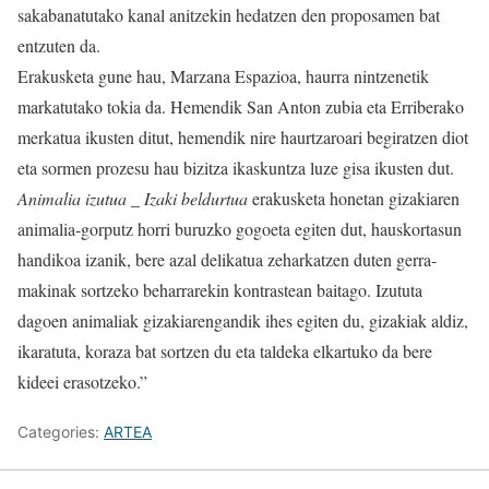
sakabanatutako kanal anitzekin hedatzen den proposamen bat
entzuten da.
Erakusketa gune hau, Marzana Espazioa, haurra nintzenetik
markatutako tokia da. Hemendik San Anton zubia eta Erriberako
merkatua ikusten ditut, hemendik nire haurtzaroari begiratzen diot
eta sormen prozesu hau bizitza ikaskuntza luze gisa ikusten dut.
Animalia izutua _ Izaki beldurtua
erakusketa honetan gizakiaren
animalia-gorputz horri buruzko gogoeta egiten dut, hauskortasun
handikoa izanik, bere azal delikatua zeharkatzen duten gerra-
makinak sortzeko beharrarekin kontrastean baitago. Izututa
dagoen animaliak gizakiarengandik ihes egiten du, gizakiak aldiz,
ikaratuta, koraza bat sortzen du eta taldeka elkartuko da bere
kideei erasotzeko.”
Categories:
ARTEA