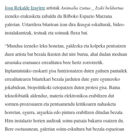
Josu Rekalde Izagirre
artistak
Animalia izutua _ Izaki beldurtua
izeneko erakusketa zabaldu du Bilboko Espazio Marzana
galerian. Urtarrilera bitartean izan dira ikusgai eskulturak, bideo-
instalakuntzak, testuak eta soinuak fluxu bat.
“Mundua izeneko leku honetan, galdezka eta kolpeka pentsatzen
duen artista bat bezala ikusten dut nire burua, ahal dudan moduan
arrastaka eramanez errealitatea bere hertz zorrotzetik.
Inplantatutako euskarri gisa funtzionatzen duten gailuen pantailek
errealitatearen bitartekari bezala jarduten dute gure eguneroko
jokabidean, biopolitikoki oztopatzen duten protesi gisa. Baina
teknofobiatik aldenduz, materia elektronikoa erabiltzen dut
sormen-prozesuaren eta pentsamendu kritikoaren nahasketa
horretan, egurra, argazkia edo pintura erabiltzen ditudan bezala.
Hiru instalazio horien audioak soinu-paisaia bakarra osatzen du.
Bere osotasunean, galerian soinu-eskultura bat bezala espazioan