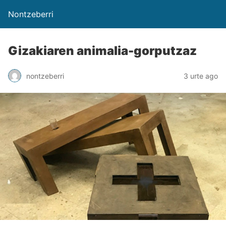
Nontzeberri
Gizakiaren animalia-gorputzaz
nontzeberri
3 urte ago