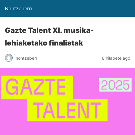
Nontzeberri
Gazte Talent XI. musika-
lehiaketako finalistak
nontzeberri
8 hilabete ago