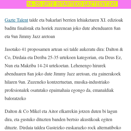
Gazte Talent
talde eta bakarlari berrien lehiaketaren XI. edizioak
baditu finalistak eta horiek zuzenean joko dute abenduaren 8an
eta 9an Jimmy Jazz aretoan
Jasotako 41 proposamen artean sei talde aukeratu dira: Dalton &
Co, Dirdaia eta Deriba 25-35 urtekoen kategorian, eta Deus Ez,
Nun eta Makriba 14-24 urtekoetan. Lehenengo hirurek
abenduaren 8an joko dute Jimmy Jazz aretoan, eta gainerakoek
hilaren 9an. Zuzeneko kontzertuetan, musika-industriako
profesionalek osatutako epaimahaia egongo da, emanaldiak
baloratzeko
Dalton & Co Mikel eta Aitor elkarrekin jotzen duten bi lagun
dira, eta gustuko dituzten banden bertsio akustikoak egiten
dituzte. Dirdaia taldea Gasteizko euskarazko rock alternatiboko