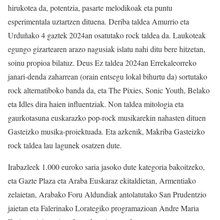
hirukotea da, potentzia, pasarte melodikoak eta puntu
esperimentala uztartzen dituena. Deriba taldea Amurrio eta
Urduñako 4 gaztek 2024an osatutako rock taldea da. Laukoteak
egungo gizartearen arazo nagusiak islatu nahi ditu bere hitzetan,
soinu propioa bilatuz. Deus Ez taldea 2024an Errekaleorreko
janari-denda zaharrean (orain entsegu lokal bihurtu da) sortutako
rock alternatiboko banda da, eta The Pixies, Sonic Youth, Belako
eta Idles dira haien influentziak. Non taldea mitologia eta
gaurkotasuna euskarazko pop-rock musikarekin nahasten dituen
Gasteizko musika-proiektuada. Eta azkenik, Makriba Gasteizko
rock taldea lau lagunek osatzen dute.
Irabazleek 1.000 euroko saria jasoko dute kategoria bakoitzeko,
eta Gazte Plaza eta Araba Euskaraz ekitaldietan, Armentiako
zelaietan, Arabako Foru Aldundiak antolatutako San Prudentzio
jaietan eta Falerinako Lorategiko programazioan Andre Maria