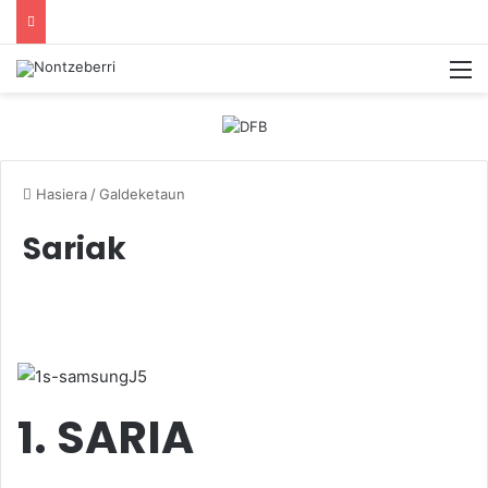
M
Hasiera
/
Galdeketaun
Sariak
1. SARIA