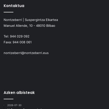
Kontaktua
Nontzeberri | Suspergintza Elkartea
Manuel Allende, 10 - 48010 Bilbao
Tel:
944 029 092
Faxa:
944 008 061
nontzeberri@nontzeberri.eus
Azken albisteak
2026-07-30