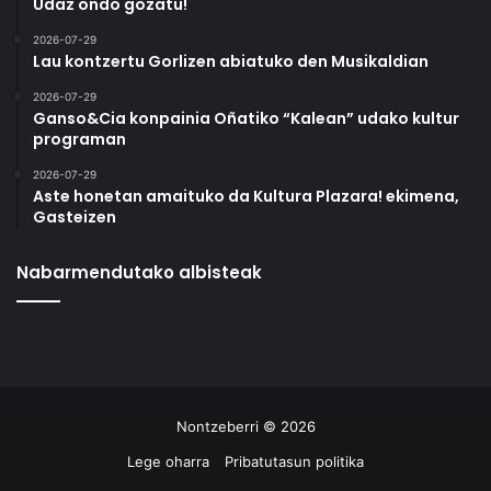
Udaz ondo gozatu!
2026-07-29
Lau kontzertu Gorlizen abiatuko den Musikaldian
2026-07-29
Ganso&Cia konpainia Oñatiko “Kalean” udako kultur
programan
2026-07-29
Aste honetan amaituko da Kultura Plazara! ekimena,
Gasteizen
Nabarmendutako albisteak
Nontzeberri © 2026
Lege oharra
Pribatutasun politika