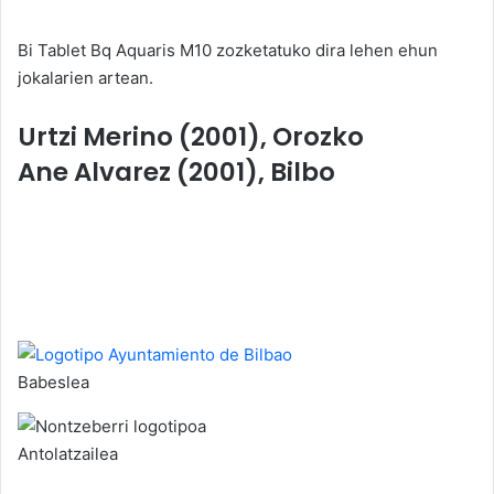
Bi Tablet Bq Aquaris M10 zozketatuko dira lehen ehun
jokalarien artean.
Urtzi Merino (2001), Orozko
Ane Alvarez (2001), Bilbo
Babeslea
Antolatzailea