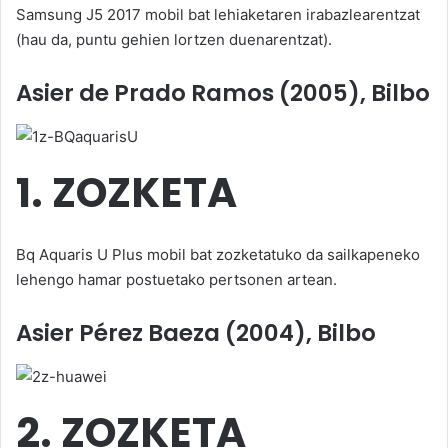
Samsung J5 2017 mobil bat lehiaketaren irabazlearentzat
(hau da, puntu gehien lortzen duenarentzat).
Asier de Prado Ramos
(2005), Bilbo
1. ZOZKETA
Bq Aquaris U Plus mobil bat zozketatuko da sailkapeneko
lehengo hamar postuetako pertsonen artean.
Asier Pérez Baeza (2004), Bilbo
2. ZOZKETA