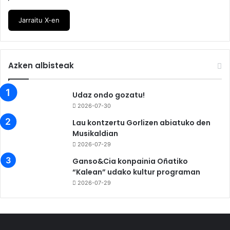
Jarraitu X-en
Azken albisteak
Udaz ondo gozatu!
2026-07-30
Lau kontzertu Gorlizen abiatuko den
Musikaldian
2026-07-29
Ganso&Cia konpainia Oñatiko
“Kalean” udako kultur programan
2026-07-29