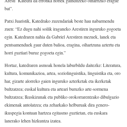
Aresti Katedra da erronka horiek gainditzeko oinarrizko eragile
bat”.
Patxi Juaristik, Katedrako zuzendariak beste hau nabarmendu
zuen: “Ez dugu nahi soilik iraganeko Arestiren inguruko gogoeta
egin. Katedraren nahia da Gabriel Arestiren mezuek, lanek eta
pentsamenduek gaur duten balioa, eragina, oihartzuna aztertu eta
horri guztiari buruz gogoeta egin.”
Hortaz, katedraren asmoak honela laburbildu daitezke: Literatura,
kultura, komunikazioa, artea, soziolinguistika, linguistika eta, oro
har, gizarte alorreko gaien inguruko azterketak eta ikerketak
bultzatzea; euskal kultura eta arteari buruzko arte-sormena
bultzatzea; Ikuskizunak eta publiko orokorrarentzako dibulgazio
ekimenak antolatzea; eta zeharkako helburuak dira genero-
ikuspegia kontuan hartzea egitasmo guztietan, eta euskara
lanerako lehen hizkuntza izatea.