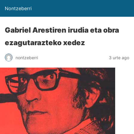
Nontzeberri
Gabriel Arestiren irudia eta obra
ezagutarazteko xedez
nontzeberri
3 urte ago