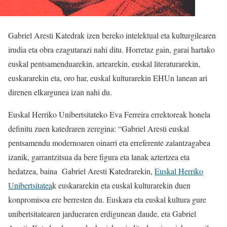
Gabriel Aresti Katedrak izen bereko intelektual eta kulturgilearen
irudia eta obra ezagutarazi nahi ditu. Horretaz gain, garai hartako
euskal pentsamenduarekin, artearekin, euskal literaturarekin,
euskararekin eta, oro har, euskal kulturarekin EHUn lanean ari
direnen elkargunea izan nahi du.
Euskal Herriko Unibertsitateko Eva Ferreira errektoreak honela
definitu zuen katedraren zeregina: “Gabriel Aresti euskal
pentsamendu modernoaren oinarri eta erreferente zalantzagabea
izanik, garrantzitsua da bere figura eta lanak aztertzea eta
hedatzea, baina Gabriel Aresti Katedrarekin,
Euskal Herriko
Unibertsitatea
k euskararekin eta euskal kulturarekin duen
konpromisoa ere berresten du. Euskara eta euskal kultura gure
unibertsitatearen jardueraren erdigunean daude, eta Gabriel