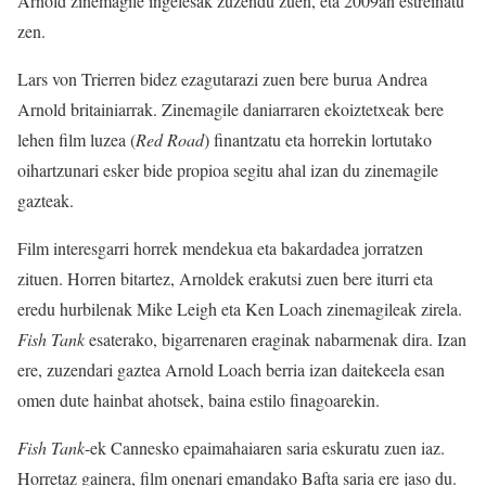
Arnold zinemagile ingelesak zuzendu zuen, eta 2009an estreinatu
zen.
Lars von Trierren bidez ezagutarazi zuen bere burua Andrea
Arnold britainiarrak. Zinemagile daniarraren ekoiztetxeak bere
lehen film luzea (
Red Road
) finantzatu eta horrekin lortutako
oihartzunari esker bide propioa segitu ahal izan du zinemagile
gazteak.
Film interesgarri horrek mendekua eta bakardadea jorratzen
zituen. Horren bitartez, Arnoldek erakutsi zuen bere iturri eta
eredu hurbilenak Mike Leigh eta Ken Loach zinemagileak zirela.
Fish Tank
esaterako, bigarrenaren eraginak nabarmenak dira. Izan
ere, zuzendari gaztea Arnold Loach berria izan daitekeela esan
omen dute hainbat ahotsek, baina estilo finagoarekin.
Fish Tank
-ek Cannesko epaimahaiaren saria eskuratu zuen iaz.
Horretaz gainera, film onenari emandako Bafta saria ere jaso du.