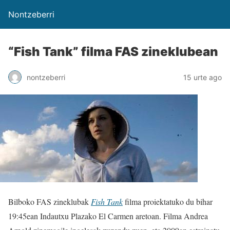
Nontzeberri
“Fish Tank” filma FAS zineklubean
nontzeberri
15 urte ago
Bilboko FAS zineklubak
Fish Tank
filma proiektatuko du bihar
19:45ean Indautxu Plazako El Carmen aretoan. Filma Andrea