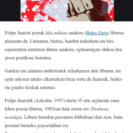
Felipe Juaristi poetak
Idia mihian
saiakera (
Balea Zuria
) liburua
plazaratu du. Literatura, bizitza, hainbat irakurketa eta bizi-
esperientzia uztartzen dituen saiakera, egilearengan ohikoa den
prosa poetikoaz hornitua.
Galdera eta zalantza unibertsalek zeharkatzen dute liburua, eta
egile askoren arteko elkarrizketa bizia sortu du Juaristik, betiko
eta gaurko kezkak uztartuz.
Felipe Juaristik (Azkoitia, 1957) duela 35 urte argitaratu zuen
lehen poesia liburua, 1985ean hain zuzen ere:
Denbora,
nostalgia.
Liburu horrekin poesiaren ibilbideari ekin zion, baita
poesiari buruzko gogoetaldiari ere.