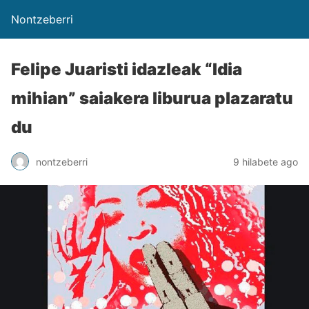
Nontzeberri
Felipe Juaristi idazleak “Idia
mihian” saiakera liburua plazaratu
du
nontzeberri
9 hilabete ago