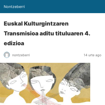
Nontzeberri
Euskal Kulturgintzaren
Transmisioa aditu tituluaren 4.
edizioa
nontzeberri
14 urte ago