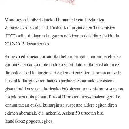
Mondragon Unibertsitateko Humanitate eta Hezkuntza
Zientzietako Fakultateak Euskal Kulturgintzaren Transmisioa
(EKT) aditu tituluaren laugarren edizioaren deialdia zabaldu du
2012-2013 ikasturterako.
Aurreko edizioetan jorraturiko helburuez gain, aurten berebiziko
garrantzia emango diote ondoko gaiei: Jaiotzatiko euskaldun ez
direnak euskal kulturgintzari egiten ari zaizkion ekarpen anitzak;
Euskal kulturgintzaren baitako jarduera esparruak ekosistema
gisara irudikatzea eta horietako bakoitzean transmisioa, sustapena
eta jakintza nola garatu; Euskal Herriaren luze-zabalean gertuko
komunitatean euskal kulturgintza suspertze aldera egiten diren
ekimen aberatsak, eta, azkenik, Azken 50 urteotan bizi
izandakoaz gogoeta egitea.