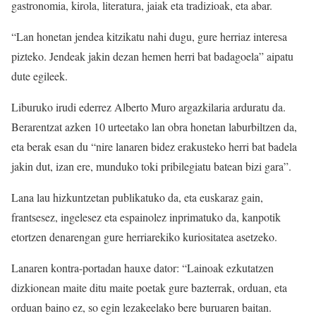
gastronomia, kirola, literatura, jaiak eta tradizioak, eta abar.
“Lan honetan jendea kitzikatu nahi dugu, gure herriaz interesa
pizteko. Jendeak jakin dezan hemen herri bat badagoela” aipatu
dute egileek.
Liburuko irudi ederrez Alberto Muro argazkilaria arduratu da.
Berarentzat azken 10 urteetako lan obra honetan laburbiltzen da,
eta berak esan du “nire lanaren bidez erakusteko herri bat badela
jakin dut, izan ere, munduko toki pribilegiatu batean bizi gara”.
Lana lau hizkuntzetan publikatuko da, eta euskaraz gain,
frantsesez, ingelesez eta espainolez inprimatuko da, kanpotik
etortzen denarengan gure herriarekiko kuriositatea asetzeko.
Lanaren kontra-portadan hauxe dator: “Lainoak ezkutatzen
dizkionean maite ditu maite poetak gure bazterrak, orduan, eta
orduan baino ez, so egin lezakeelako bere buruaren baitan.