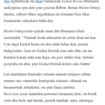
Sua
argitaletxeak eta
elkar
Fundazioak
Euskal Herria
liburuaren
aurkezpena egin dute gaur goizean Bilbon. Bertan Héctor Ortega
idazlea, Alberto Muro argazkilaria eta Joxemari Sors elkar
Fundazioko ordezkaria bildu dira.
Héctor Ortega testu egileak eman ditu liburuaren lehen
zertzeladak: “Tituluak berak adierazten du zertaz doan lan hau.
Uste dugu Euskal herria zer den zaldu behar dela, premia
badagoelako. Izan ere Euskal Herriak izan asko ditu, eta lan
honekin kokatu nahi izan dugu, eta gero edukiz bete, bertoko
geografia eta abar, gure Euskal Herriak kolore asko baititu”.
Lan mardularen hasierako orriotan naturari errepaso zabala
ematen zaio, oinarrizko kartografia eskainiz, oihanak eta
basamortuak zeharkatuz, eta gure fauna aztertuz.
Herri bete jende
atalarekin pertsonei erreparatu diete, eta hortik
sortu dira beste atal batzuk, guztiak handiak: artea, mitologia,