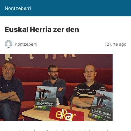
Nontzeberri
Euskal Herria zer den
nontzeberri
12 urte ago