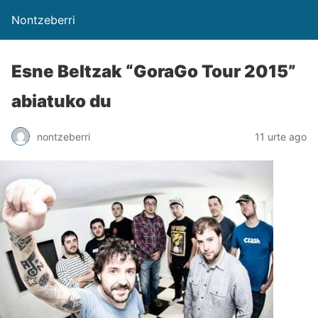
Nontzeberri
Esne Beltzak “GoraGo Tour 2015”
abiatuko du
nontzeberri
11 urte ago