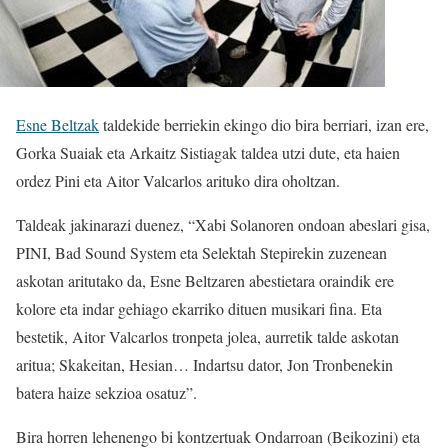
Esne Beltzak
taldekide berriekin ekingo dio bira berriari, izan ere,
Gorka Suaiak eta Arkaitz Sistiagak taldea utzi dute, eta haien
ordez Pini eta Aitor Valcarlos arituko dira oholtzan.
Taldeak jakinarazi duenez, “Xabi Solanoren ondoan abeslari gisa,
PINI, Bad Sound System eta Selektah Stepirekin zuzenean
askotan aritutako da, Esne Beltzaren abestietara oraindik ere
kolore eta indar gehiago ekarriko dituen musikari fina. Eta
bestetik, Aitor Valcarlos tronpeta jolea, aurretik talde askotan
aritua; Skakeitan, Hesian… Indartsu dator, Jon Tronbenekin
batera haize sekzioa osatuz”.
Bira horren lehenengo bi kontzertuak Ondarroan (Beikozini) eta