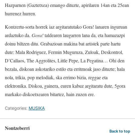
Hazparnen (Gaztetxea) emango dituzte, apirilaren 14an eta 25ean
hurrenez hurren.
Kontzertu-sorta horrek iaz argitaratutako Gora! lanaren inguruan
ardaztuko da.
Gora!
taldearen laugarren lana da, eta hamazazpi
doinu biltzen ditu. Grabazioan makina bat artistek parte hartu
dute: Mala Rodriguez, Fermin Muguruza, Zuloak, Deskontrol,
D’Callaos, The Aggrolites, Little Pepe, La Pegatina… Ohi den
bezala, diskoan askotariko estilo eta erritmoak jaso dituzte; hala
nola, trikia, pop melodiak, ska errimo bizia, reggae eta
elektronika. Diskoa, gainera, euren kabuz argitaratu dute, 5gora
markako diskoetxearen bitartez, hain zuzen ere.
Categories:
MUSIKA
Nontzeberri
Back to top