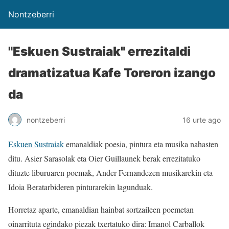
Nontzeberri
"Eskuen Sustraiak" errezitaldi
dramatizatua Kafe Toreron izango
da
nontzeberri
16 urte ago
Eskuen Sustraiak
emanaldiak poesia, pintura eta musika nahasten
ditu. Asier Sarasolak eta Oier Guillaunek berak errezitatuko
dituzte liburuaren poemak, Ander Fernandezen musikarekin eta
Idoia Beratarbideren pinturarekin lagunduak.
Horretaz aparte, emanaldian hainbat sortzaileen poemetan
oinarrituta egindako piezak txertatuko dira: Imanol Carballok