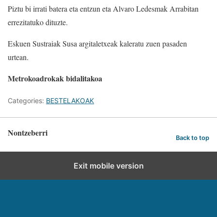
Piztu bi irrati batera eta entzun eta Alvaro Ledesmak Arrabitan
errezitatuko dituzte.
Eskuen Sustraiak Susa argitaletxeak kaleratu zuen pasaden
urtean.
Metrokoadrokak bidalitakoa
Categories:
BESTELAKOAK
Nontzeberri
Back to top
Exit mobile version