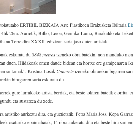
tolatutako ERTIBIL BIZKAIA Arte Plastikoen Erakusketa Ibiltaria
El
14tik 26ra. Aurretik, Bilbo, Leioa, Gernika-Lumo, Barakaldo eta Lekeit
hana Torre dira XXXII. edizioan saria jaso duten artistak.
onak eskuratu du
8848 metros
izeneko obra batekin, non munduko mendi
izan duen. Hildakoak omen daude bidean eta hortxe ere garaipenaren ik
aren sintomak”. Kristina Losak
Concrete
izeneko obrarekin bigarren sari
rekin hirugarren saria eskuratu du.
rek gure lurraldeko artista berriak, eta beste tokiren batetik etorrita,
agundu eta sustatzea du xede.
ra artistiko aurkeztu dira, eta guztietatik, Petra Maria Joss, Kepa Garr
eek osaturiko epaimahaiak, 14 obra aukeratu ditu eta beste hiru sari e