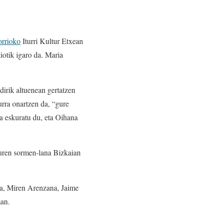
orrioko
Iturri Kultur Etxean
iotik igaro da. Maria
rik altuenean gertatzen
urra onartzen da, “gure
a eskuratu du, eta Oihana
 euren sormen-lana Bizkaian
aza, Miren Arenzana, Jaime
man.