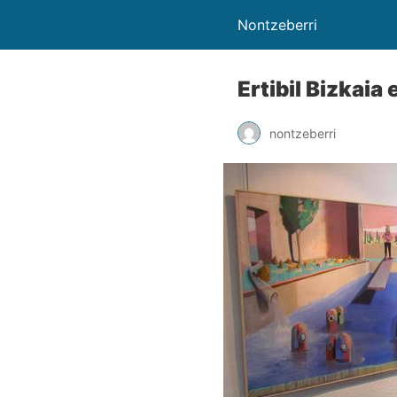
Nontzeberri
Ertibil Bizkaia 
nontzeberri