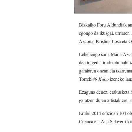
Bizkaiko Foru Aldundiak an
egongo da ikusgai, urriaren 
Azcona, Kristina Losa eta Oi
Lehenengo saria Maria Azc
den tragedia irudikatu nahi 
garaiaren onean eta txarren
Torrek
49 Kubo
izeneko lana
Ezaguna denez, erakusketa hor
garatzen duten artistak ere l
Ertibil 2014 edizioan 104 ob
Cuenca eta Ana Salaverri kid