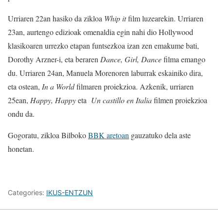
Urriaren 22an hasiko da zikloa
Whip it
film luzearekin. Urriaren
23an, aurtengo edizioak omenaldia egin nahi dio Hollywood
klasikoaren urrezko etapan funtsezkoa izan zen emakume bati,
Dorothy Arzner-i, eta beraren
Dance, Girl, Dance
filma emango
du. Urriaren 24an, Manuela Morenoren laburrak eskainiko dira,
eta ostean,
In a World
filmaren proiekzioa. Azkenik, urriaren
25ean,
Happy, Happy
eta
Un castillo en Italia
filmen proiekzioa
ondu da.
Gogoratu, zikloa Bilboko
BBK aretoan
gauzatuko dela aste
honetan.
Categories:
IKUS-ENTZUN