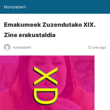
Nontzeberri
Emakumeek Zuzendutako XIX.
Zine erakustaldia
nontzeberri
12 urte ago