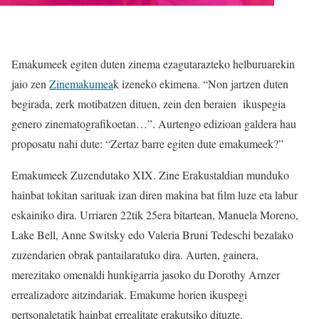
Emakumeek egiten duten zinema ezagutarazteko helburuarekin
jaio zen
Zinemakumea
k izeneko ekimena. “Non jartzen duten
begirada, zerk motibatzen dituen, zein den beraien ikuspegia
genero zinematografikoetan…”. Aurtengo edizioan galdera hau
proposatu nahi dute: “Zertaz barre egiten dute emakumeek?”
Emakumeek Zuzendutako XIX. Zine Erakustaldian munduko
hainbat tokitan sarituak izan diren makina bat film luze eta labur
eskainiko dira. Urriaren 22tik 25era bitartean, Manuela Moreno,
Lake Bell, Anne Switsky edo Valeria Bruni Tedeschi bezalako
zuzendarien obrak pantailaratuko dira. Aurten, gainera,
merezitako omenaldi hunkigarria jasoko du Dorothy Arnzer
errealizadore aitzindariak. Emakume horien ikuspegi
pertsonaletatik hainbat errealitate erakutsiko dituzte.