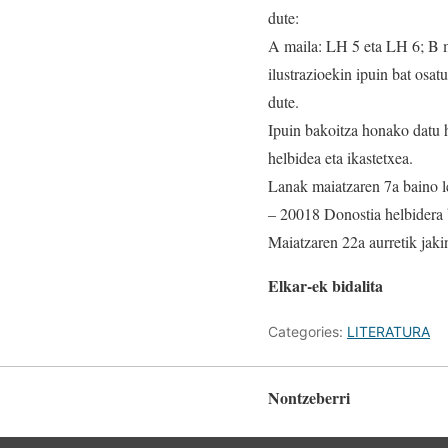
dute:
A maila: LH 5 eta LH 6; B 
ilustrazioekin ipuin bat osa
dute.
Ipuin bakoitza honako datu h
helbidea eta ikastetxea.
Lanak maiatzaren 7a baino l
– 20018 Donostia helbidera bi
Maiatzaren 22a aurretik jaki
Elkar-ek bidalita
Categories:
LITERATURA
Nontzeberri