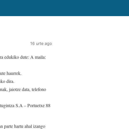
16 urte ago
era edukiko dute: A maila:
ute haurrek.
ko dira.
ak, jaiotze data, telefono
tugintza S.A – Portuetxe 88
an parte hartu ahal izango