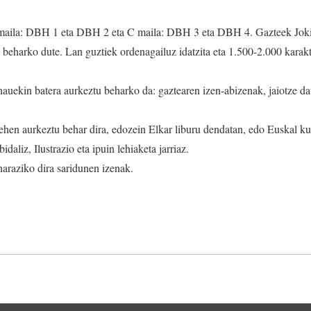
maila: DBH 1 eta DBH 2 eta C maila: DBH 3 eta DBH 4. Gazteek Joki
tu beharko dute. Lan guztiek ordenagailuz idatzita eta 1.500-2.000 karakt
auekin batera aurkeztu beharko da: gaztearen izen-abizenak, jaiotze dat
ehen aurkeztu behar dira, edozein Elkar liburu dendatan, edo Euskal ku
daliz, Ilustrazio eta ipuin lehiaketa jarriaz.
naraziko dira saridunen izenak.