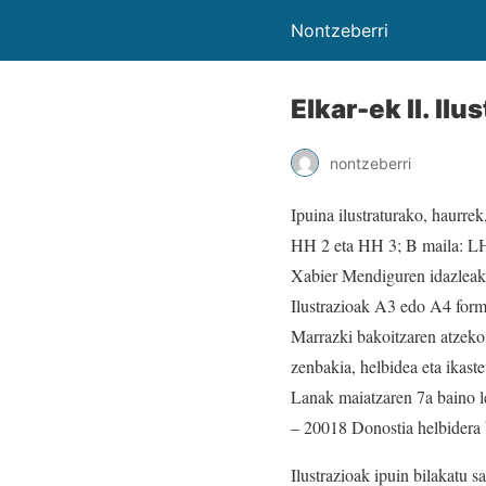
Nontzeberri
Elkar-ek II. Ilu
nontzeberri
Ipuina ilustraturako, haurre
HH 2 eta HH 3; B maila: LH
Xabier Mendiguren idazleak
Ilustrazioak A3 edo A4 form
Marrazki bakoitzaren atzeko 
zenbakia, helbidea eta ikaste
Lanak maiatzaren 7a baino l
– 20018 Donostia helbidera bi
Ilustrazioak ipuin bilakatu s