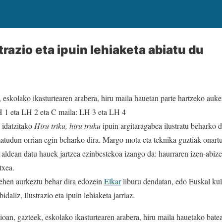
strazio eta ipuin lehiaketa abiatu du
k, eskolako ikasturtearen arabera, hiru maila hauetan parte hartzeko auk
 1 eta LH 2 eta C maila: LH 3 eta LH 4
 idatzitako
Hiru triku, hiru truku
ipuin argitaragabea ilustratu beharko d
atudun orrian egin beharko dira. Margo mota eta teknika guztiak onartu
aldean datu hauek jartzea ezinbestekoa izango da: haurraren izen-abizen
txea.
ehen aurkeztu behar dira edozein
Elkar
liburu dendatan, edo Euskal kul
daliz, Ilustrazio eta ipuin lehiaketa jarriaz.
aioan, gazteek, eskolako ikasturtearen arabera, hiru maila hauetako bate