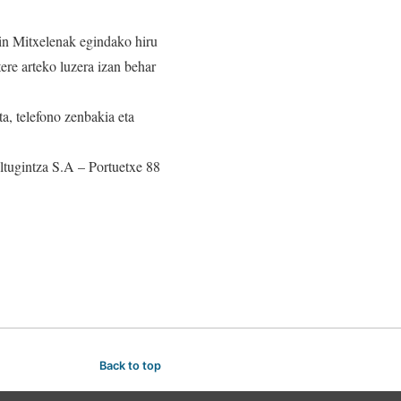
n Mitxelenak egindako hiru
ere arteko luzera izan behar
a, telefono zenbakia eta
ltugintza S.A – Portuetxe 88
Back to top