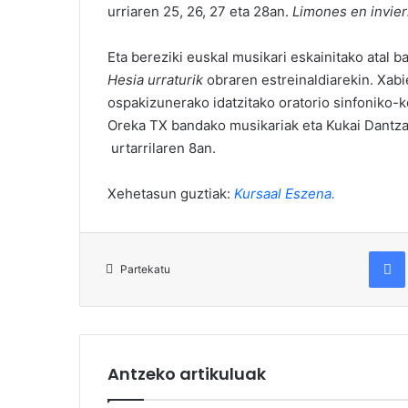
urriaren 25, 26, 27 eta 28an.
Limones en invie
Eta bereziki euskal musikari eskainitako atal
Hesia urraturik
obraren estreinaldiarekin. Xabi
ospakizunerako idatzitako oratorio sinfoniko-k
Oreka TX bandako musikariak eta Kukai Dantzak
urtarrilaren 8an.
Xehetasun guztiak:
Kursaal Eszena.
Fac
Partekatu
Antzeko artikuluak