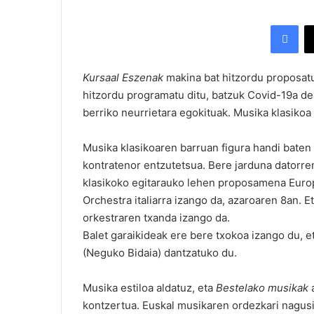
Facebook
Kursaal Eszenak
makina bat hitzordu proposat
hitzordu programatu ditu, batzuk Covid-19a de
berriko neurrietara egokituak. Musika klasikoa
Musika klasikoaren barruan figura handi baten 
kontratenor entzutetsua. Bere jarduna datorre
klasikoko egitarauko lehen proposamena Euro
Orchestra italiarra izango da, azaroaren 8an.
orkestraren txanda izango da.
Balet garaikideak ere bere txokoa izango du, 
(Neguko Bidaia) dantzatuko du.
Musika estiloa aldatuz, eta
Bestelako musikak
a
kontzertua. Euskal musikaren ordezkari nagusie