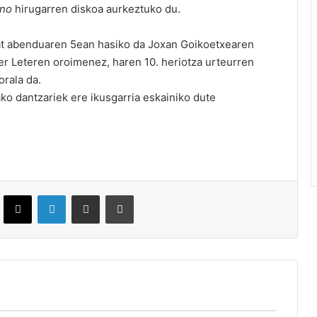
rno
hirugarren diskoa aurkeztuko du.
 bat abenduaren 5ean hasiko da Joxan Goikoetxearen
er Leteren oroimenez, haren 10. heriotza urteurren
orala da.
o dantzariek ere ikusgarria eskainiko dute
ebook
X
LinkedIn
Partekatu e-posta bidez
Inprimatu