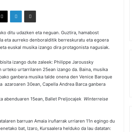
X
LinkedIn
Partekatu e-posta bidez
uko ditu udazken eta neguan. Guztira, hamabost
la eta aurreko denboralditik berreskuratu eta egoera
 eta euskal musika izango dira protagonista nagusiak.
bisita izango dute zaleek: Philippe Jaroussky
n urteko urtarrilaren 25ean izango da. Baina, musika
pako ganbera musika talde onena den Venice Baroque
 Eta azaroaren 30ean, Capella Andrea Barca ganbera
eta abenduaren 15ean, Ballet Preljocajek
Winterreise
talaren barruan Amaia iruñarrak urriaren 11n egingo du
netako bat, Izaro, Kursaalera helduko da lau datatan: