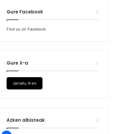
Gure Facebook
Find us on Facebook
Gure X-a
Jarraitu X-en
Azken albisteak