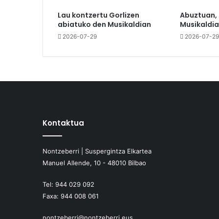
Lau kontzertu Gorlizen
Abuztuan,
abiatuko den Musikaldian
Musikaldia
2026-07-29
2026-07-29
Kontaktua
Nontzeberri | Suspergintza Elkartea
Manuel Allende, 10 - 48010 Bilbao
Tel:
944 029 092
Faxa:
944 008 061
nontzeberri@nontzeberri.eus