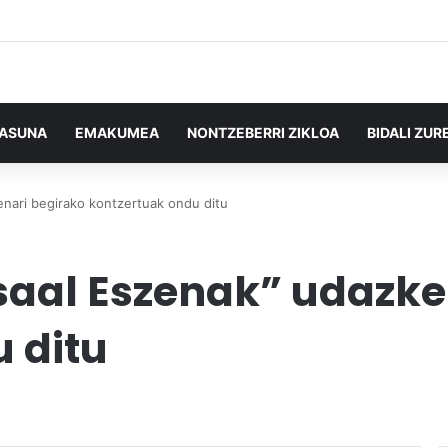
TASUNA
EMAKUMEA
NONTZEBERRI ZIKLOA
BIDALI ZUR
nari begirako kontzertuak ondu ditu
saal Eszenak” udazke
 ditu