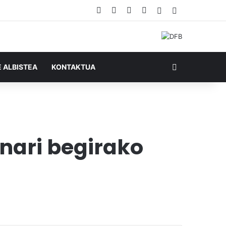
Facebook
X
YouTube
RSS
Ausazko artikul
Sidebar
Bilatu honela
E ALBISTEA
KONTAKTUA
nari begirako