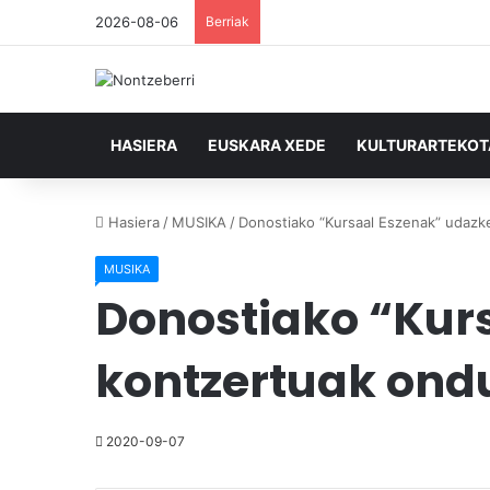
2026-08-06
Berriak
HASIERA
EUSKARA XEDE
KULTURARTEKO
Hasiera
/
MUSIKA
/
Donostiako “Kursaal Eszenak” udazke
MUSIKA
Donostiako “Kur
kontzertuak ondu
2020-09-07