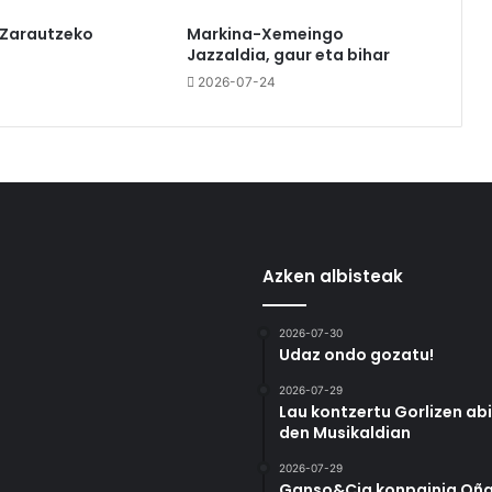
 Zarautzeko
Markina-Xemeingo
Jazzaldia, gaur eta bihar
2026-07-24
Azken albisteak
2026-07-30
Udaz ondo gozatu!
2026-07-29
Lau kontzertu Gorlizen ab
den Musikaldian
2026-07-29
Ganso&Cia konpainia Oña