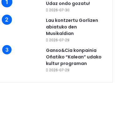
Udaz ondo gozatu!
2026-07-30
Lau kontzertu Gorlizen
abiatuko den
Musikaldian
2026-07-29
Ganso&Cia konpainia
Oñatiko “Kalean” udako
kultur programan
2026-07-29