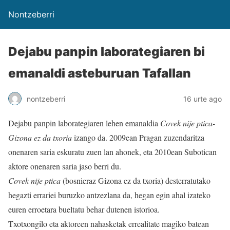
Nontzeberri
Dejabu panpin laborategiaren bi
emanaldi asteburuan Tafallan
nontzeberri
16 urte ago
Dejabu panpin laborategiaren lehen emanaldia
Covek nije ptica-
Gizona ez da txoria
izango da. 2009ean Pragan zuzendaritza
onenaren saria eskuratu zuen lan ahonek, eta 2010ean Subotican
aktore onenaren saria jaso berri du.
Covek nije ptica
(bosnieraz Gizona ez da txoria) desterratutako
hegazti errariei buruzko antzezlana da, hegan egin ahal izateko
euren erroetara bueltatu behar dutenen istorioa.
Txotxongilo eta aktoreen nahasketak errealitate magiko batean