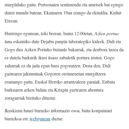
murgilduko gaitu. Pertsonaien sentimendu eta ametsek bat egingo
duten mundu batean. Ekainaren 19an izango da ekitaldia, Kultur
Etxean.
Hurrengo egunean, toki berean, baina 12:00etan,
Azken portua
lana eskainiko dute Dejabu panpin laborategiko kideek. Didi eta
Gogo dira Azken Portuko biztanle bakarrak, eta denbora luzea da
ez dutela barkurik ikusi itsaso zabaletik portura iristen. Gogo
zaharrak ez du jada egun hura gogoratzen. Dena den, Didi
gaztearen jakinminak Gogoren oroimenetan murgiltzera
eramango gaitu, Euskal Herriko arrantzaleen garaiak, Enbata
barkuaren azken bidaia eta Krixpin gaztearen abentura
zoragarriak bizituko dituzue.
Ikuskizun hauei buruzko informazio osoa, baita konpainiari
buruzkoa ere
webgunean
duzue.