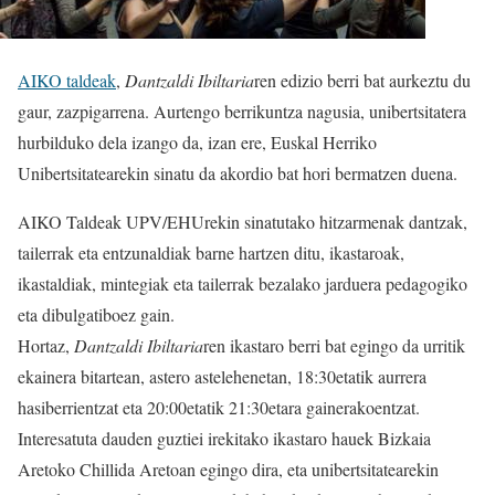
AIKO taldeak
,
Dantzaldi Ibiltaria
ren edizio berri bat aurkeztu du
gaur, zazpigarrena. Aurtengo berrikuntza nagusia, unibertsitatera
hurbilduko dela izango da, izan ere, Euskal Herriko
Unibertsitatearekin sinatu da akordio bat hori bermatzen duena.
AIKO Taldeak UPV/EHUrekin sinatutako hitzarmenak dantzak,
tailerrak eta entzunaldiak barne hartzen ditu, ikastaroak,
ikastaldiak, mintegiak eta tailerrak bezalako jarduera pedagogiko
eta dibulgatiboez gain.
Hortaz,
Dantzaldi Ibiltaria
ren ikastaro berri bat egingo da urritik
ekainera bitartean, astero astelehenetan, 18:30etatik aurrera
hasiberrientzat eta 20:00etatik 21:30etara gainerakoentzat.
Interesatuta dauden guztiei irekitako ikastaro hauek Bizkaia
Aretoko Chillida Aretoan egingo dira, eta unibertsitatearekin