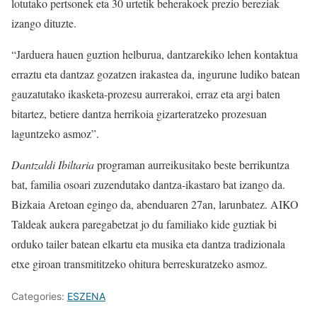
lotutako pertsonek eta 30 urtetik beherakoek prezio bereziak
izango dituzte.
“Jarduera hauen guztion helburua, dantzarekiko lehen kontaktua
erraztu eta dantzaz gozatzen irakastea da, ingurune ludiko batean
gauzatutako ikasketa-prozesu aurrerakoi, erraz eta argi baten
bitartez, betiere dantza herrikoia gizarteratzeko prozesuan
laguntzeko asmoz”.
Dantzaldi Ibiltaria
programan aurreikusitako beste berrikuntza
bat, familia osoari zuzendutako dantza-ikastaro bat izango da.
Bizkaia Aretoan egingo da, abenduaren 27an, larunbatez. AIKO
Taldeak aukera paregabetzat jo du familiako kide guztiak bi
orduko tailer batean elkartu eta musika eta dantza tradizionala
etxe giroan transmititzeko ohitura berreskuratzeko asmoz.
Categories:
ESZENA