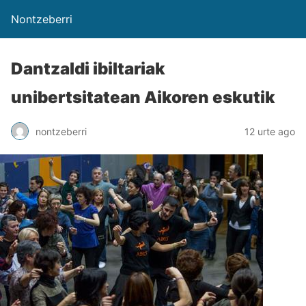
Nontzeberri
Dantzaldi ibiltariak
unibertsitatean Aikoren eskutik
nontzeberri
12 urte ago