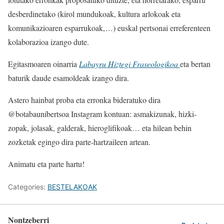
desberdinetako (kirol mundukoak, kultura arlokoak eta
komunikazioaren esparrukoak,…) euskal pertsonai erreferenteen
kolaborazioa izango dute.
Egitasmoaren oinarria
Labayru Hiztegi Fraseologikoa
eta bertan
baturik daude esamoldeak izango dira.
Astero hainbat proba eta erronka bideratuko dira
@botabaunibertsoa Instagram kontuan: asmakizunak, hizki-
zopak, jolasak, galderak, hieroglifikoak… eta hilean behin
zozketak egingo dira parte-hartzaileen artean.
Animatu eta parte hartu!
Categories:
BESTELAKOAK
Nontzeberri