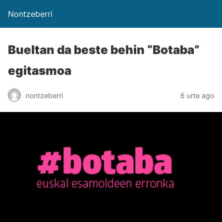
Nontzeberri
Bueltan da beste behin “Botaba”
egitasmoa
nontzeberri
6 urte ago