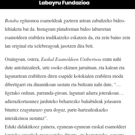
Botaba
egitasmoa esamoldeak gazteen artean zabaltzeko bideo-
lehiaketa bat da. Instagram plataforman bideo laburretan
esamoldeen erabilera irudikatzeko eskatzen da, eta zein baino zein
lan original eta xelebreagoak jasotzen dira beti.
Oraingoan, ostera,
Euskal Esamoldeen Unibertsoa
eratu nahi
dute antolatzaileek, urte osoko ekimen jarraituan, eta kalean eta
lagunartean erabiltzen diren esapide kolokialen erabilera modu
dibertigarri eta dinamikoan sustatu eta bultzatu nahi dute, “…
ligetako orduan, parranda-giroan, lagunari adarra joterakoan…
adierazkortasunez jarduteko beharrezko baliabideak jolasaren
bitartez ezagutarazo gura doguz, parte-hartzaileakazko
interakzinoa sustatuz”.
Eduki didaktikoez gainera, egunean-egunean euskal esamoldeei
lotutako erronkak proposatuko dituzte, eta horretarako, esparru