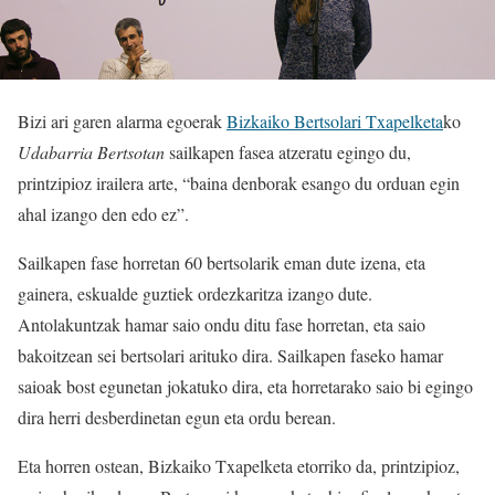
Bizi ari garen alarma egoerak
Bizkaiko Bertsolari Txapelketa
ko
Udabarria Bertsotan
sailkapen fasea atzeratu egingo du,
printzipioz irailera arte, “baina denborak esango du orduan egin
ahal izango den edo ez”.
Sailkapen fase horretan 60 bertsolarik eman dute izena, eta
gainera, eskualde guztiek ordezkaritza izango dute.
Antolakuntzak hamar saio ondu ditu fase horretan, eta saio
bakoitzean sei bertsolari arituko dira. Sailkapen faseko hamar
saioak bost egunetan jokatuko dira, eta horretarako saio bi egingo
dira herri desberdinetan egun eta ordu berean.
Eta horren ostean, Bizkaiko Txapelketa etorriko da, printzipioz,