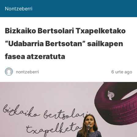
Nontzeberri
Bizkaiko Bertsolari Txapelketako
“Udabarria Bertsotan” sailkapen
fasea atzeratuta
nontzeberri
6 urte ago