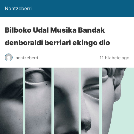
Nontzeberri
Bilboko Udal Musika Bandak
denboraldi berriari ekingo dio
nontzeberri
11 hilabete ago