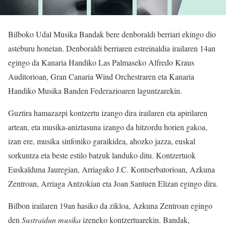
Bilboko Udal Musika Bandak bere denboraldi berriari ekingo dio
asteburu honetan. Denboraldi berriaren estreinaldia irailaren 14an
egingo da Kanaria Handiko Las Palmaseko Alfredo Kraus
Auditorioan, Gran Canaria Wind Orchestraren eta Kanaria
Handiko Musika Banden Federazioaren laguntzarekin.
Guztira hamazazpi kontzertu izango dira irailaren eta apirilaren
artean, eta musika-aniztasuna izango da hitzordu horien gakoa,
izan ere, musika sinfoniko garaikidea, ahozko jazza, euskal
sorkuntza eta beste estilo batzuk landuko ditu. Kontzertuok
Euskalduna Jauregian, Arriagako J.C. Kontserbatorioan, Azkuna
Zentroan, Arriaga Antzokian eta Joan Santuen Elizan egingo dira.
Bilbon irailaren 19an hasiko da zikloa, Azkuna Zentroan egingo
den
Sustraidun musika
izeneko kontzertuarekin. Bandak,