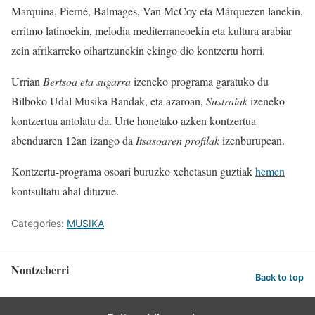
Marquina, Pierné, Balmages, Van McCoy eta Márquezen lanekin,
erritmo latinoekin, melodia mediterraneoekin eta kultura arabiar
zein afrikarreko oihartzunekin ekingo dio kontzertu horri.
Urrian
Bertsoa eta sugarra
izeneko programa garatuko du
Bilboko Udal Musika Bandak, eta azaroan,
Sustraiak
izeneko
kontzertua antolatu da. Urte honetako azken kontzertua
abenduaren 12an izango da
Itsasoaren profilak
izenburupean.
Kontzertu-programa osoari buruzko xehetasun guztiak
hemen
kontsultatu ahal dituzue.
Categories:
MUSIKA
Nontzeberri
Back to top