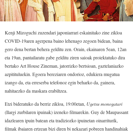
Kenji Mizoguchi zuzendari japoniarrari eskainitako zine zikloa
COVID-19aren agerpena baino lehenago zegoen bidean, baina
gero dena bertan behera gelditu zen. Orain, ekainaren 5ean, 12an
eta 19an, pantailaratu gabe gelditu ziren saioak proiektatuko dira
bertako Art House Zineman, jatorrizko bertsioan, gaztelaniazko
azpitituluekin. Egoera bereziaren ondorioz, edukiera mugatua
izango da, eta erreserba telefonoz egin beharko da, gainera,
nahitaezko da maskara erabiltzea.
Etzi bideratuko da berriz zikloa, 19:00etan,
Ugetsu monogatari
(Ilargi zurbilaren ipuinak) izeneko filmarekin. Guy de Maupassant
idazlearen ipuin batean eta tradiziozko ipuinetan oinarriturik,
filmak ibaiaren ertzean bizi diren bi nekazari pobreen handinahiak