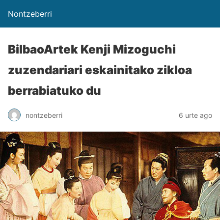
Nontzeberri
BilbaoArtek Kenji Mizoguchi
zuzendariari eskainitako zikloa
berrabiatuko du
nontzeberri
6 urte ago