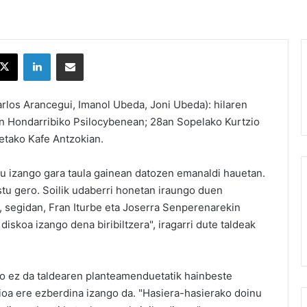
X
LinkedIn
Partekatu e-posta bidez
rlos Arancegui, Imanol Ubeda, Joni Ubeda): hilaren
n Hondarribiko Psilocybenean; 28an Sopelako Kurtzio
getako Kafe Antzokian.
iru izango gara taula gainean datozen emanaldi hauetan.
stu gero. Soilik udaberri honetan iraungo duen
, segidan, Fran Iturbe eta Joserra Senperenarekin
diskoa izango dena biribiltzera", iragarri dute taldeak
rio ez da taldearen planteamenduetatik hainbeste
rioa ere ezberdina izango da. "Hasiera-hasierako doinu