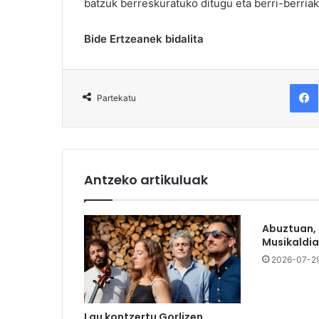
batzuk berreskuratuko ditugu eta berri-berriak
Bide Ertzeanek bidalita
F
Partekatu
Antzeko artikuluak
Abuztuan,
Musikaldia
2026-07-2
Lau kontzertu Gorlizen