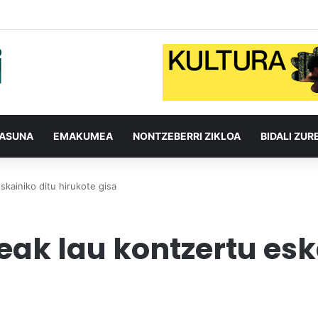
TASUNA
EMAKUMEA
NONTZEBERRI ZIKLOA
BIDALI ZUR
skainiko ditu hirukote gisa
eak lau kontzertu esk