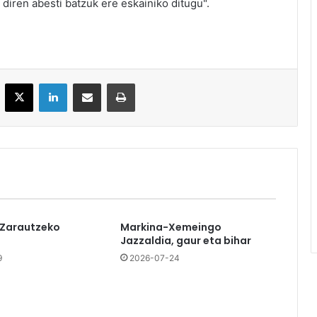
 diren abesti batzuk ere eskainiko ditugu".
acebook
X
LinkedIn
Partekatu e-posta bidez
Inprimatu
 Zarautzeko
Markina-Xemeingo
Jazzaldia, gaur eta bihar
9
2026-07-24