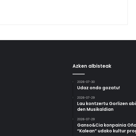
Azken albisteak
2026-07-30
Udaz ondo gozatu!
2026-07-29
Lau kontzertu Gorlizen ab
den Musikaldian
2026-07-29
Ganso&Cia konpainia Oña
“Kalean” udako kultur pr