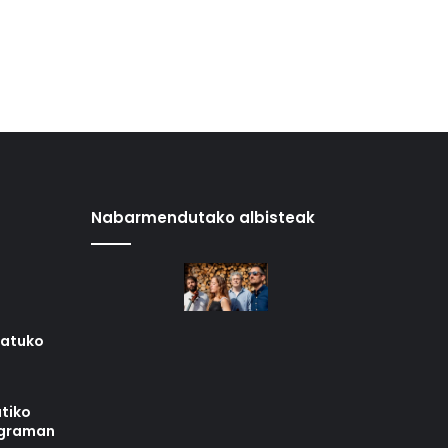
Nabarmendutako albisteak
iatuko
tiko
ograman