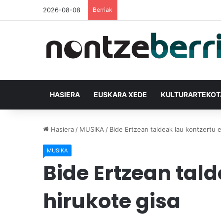
2026-08-08
Berriak
HASIERA
EUSKARA XEDE
KULTURARTEKO
Hasiera
/
MUSIKA
/
Bide Ertzean taldeak lau kontzertu e
MUSIKA
Bide Ertzean tald
hirukote gisa