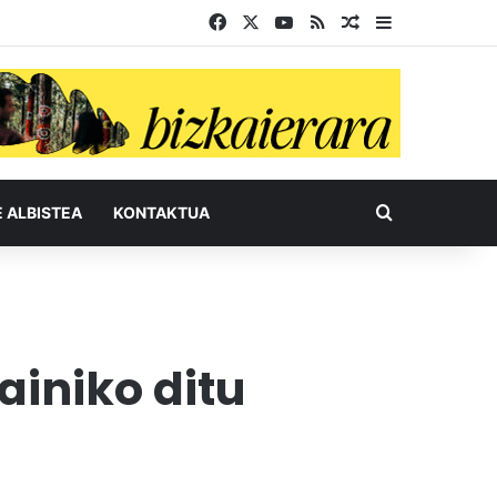
Facebook
X
YouTube
RSS
Ausazko artikul
Sidebar
Bilatu honel
E ALBISTEA
KONTAKTUA
ainiko ditu