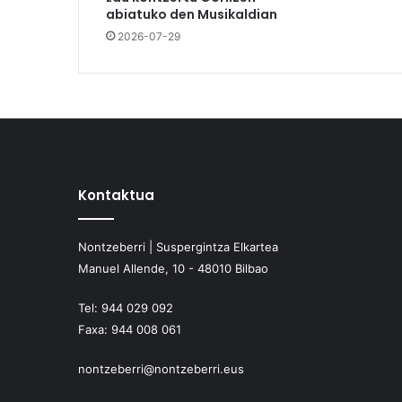
abiatuko den Musikaldian
2026-07-29
Kontaktua
Nontzeberri | Suspergintza Elkartea
Manuel Allende, 10 - 48010 Bilbao
Tel:
944 029 092
Faxa:
944 008 061
nontzeberri@nontzeberri.eus