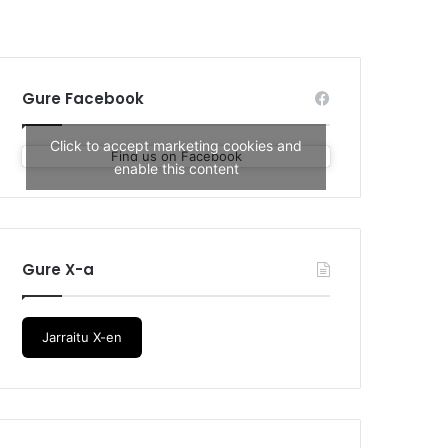
Gure Facebook
Click to accept marketing cookies and
Find us on Facebook
enable this content
Gure X-a
Jarraitu X-en