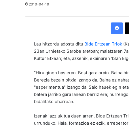
2010-04-19
Facebook
Lau hitzordu adostu ditu
Bide Ertzean Triok
(Ka
23an Urnietako Sarobe aretoan; maiatzaren 7a
Kultur Etxean; eta, azkenik, ekainaren 13an El
"Hiru ginen hasieran. Bost gara orain. Baina h
Berezia bezain bitxia izango da. Baina ez naha
"esperimentua" izango da. Saio hauek egin eta
batera jarriko gara lanean berriz ere; hurrengo 
bidalitako oharrean.
Izenak jazz ukitua duen arren, Bide Ertzean T
urrunduko. Hala, formazioa ez ezik, erreperto