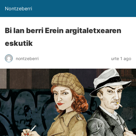
Nontzeberri
Bi lan berri Erein argitaletxearen
eskutik
nontzeberri
urte 1 ago