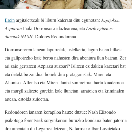
Erein
argitaletxeak bi liburu kaleratu ditu egunotan:
Azpijokoa
Azpiazun
Iñaki Dorronsoro idazlearena, eta
Lorik egiten ez
dutenak NASH,
Dolores Redondorena.
Dorronsororen lanean lapurretak, ustelkeria, lagun baten hilketa
eta galipotezko kafe beroa nahasten dira abentura ilun batean. Zer
ari zaio gertatzen Azpiazu auzoari? Isiltzen ez dakien kazetari bat
eta detektibe zaildua, horiek dira protagonistak. Miren eta
Alfontso. Alfontso eta Miren. Jantzi sonbreirua, hartu kuadernoa
eta murgil zaitezte gurekin kale ilunetan, arratoien eta kriminalen
artean, estolda zuloetan.
Redondoren lanaren korapiloa hauxe duzue: Nash Elizondo
psikologo forentseak sorginkeriari buruzko kondaira baten jatorria
dokumentatu du Legarrea leizean, Nafarroako Ibar Lasaietako