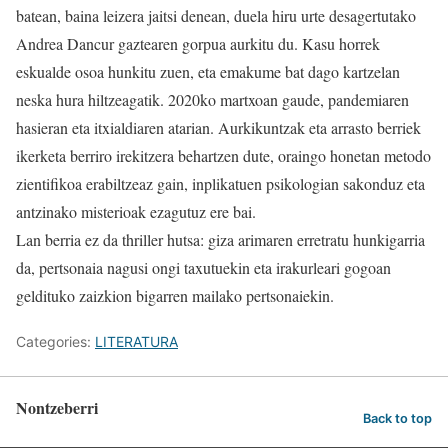
batean, baina leizera jaitsi denean, duela hiru urte desagertutako
Andrea Dancur gaztearen gorpua aurkitu du. Kasu horrek
eskualde osoa hunkitu zuen, eta emakume bat dago kartzelan
neska hura hiltzeagatik. 2020ko martxoan gaude, pandemiaren
hasieran eta itxialdiaren atarian. Aurkikuntzak eta arrasto berriek
ikerketa berriro irekitzera behartzen dute, oraingo honetan metodo
zientifikoa erabiltzeaz gain, inplikatuen psikologian sakonduz eta
antzinako misterioak ezagutuz ere bai.
Lan berria ez da thriller hutsa: giza arimaren erretratu hunkigarria
da, pertsonaia nagusi ongi taxutuekin eta irakurleari gogoan
geldituko zaizkion bigarren mailako pertsonaiekin.
Categories:
LITERATURA
Nontzeberri
Back to top