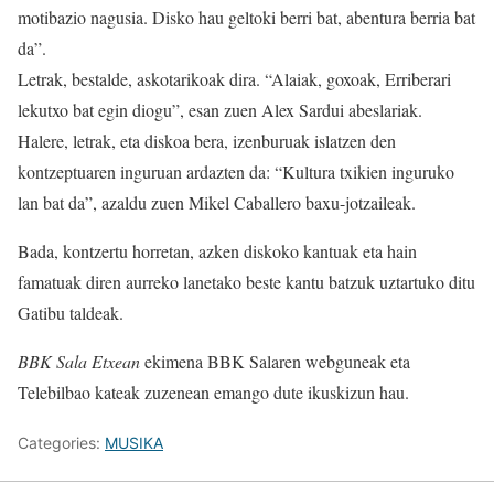
motibazio nagusia. Disko hau geltoki berri bat, abentura berria bat
da”.
Letrak, bestalde, askotarikoak dira. “Alaiak, goxoak, Erriberari
lekutxo bat egin diogu”, esan zuen Alex Sardui abeslariak.
Halere, letrak, eta diskoa bera, izenburuak islatzen den
kontzeptuaren inguruan ardazten da: “Kultura txikien inguruko
lan bat da”, azaldu zuen Mikel Caballero baxu-jotzaileak.
Bada, kontzertu horretan, azken diskoko kantuak eta hain
famatuak diren aurreko lanetako beste kantu batzuk uztartuko ditu
Gatibu taldeak.
BBK Sala Etxean
ekimena BBK Salaren webguneak eta
Telebilbao kateak zuzenean emango dute ikuskizun hau.
Categories:
MUSIKA