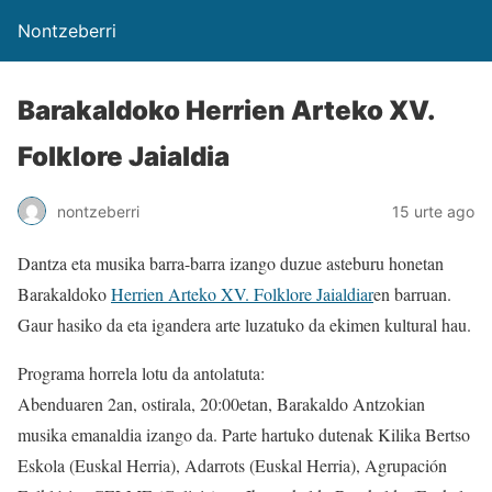
Nontzeberri
Barakaldoko Herrien Arteko XV.
Folklore Jaialdia
nontzeberri
15 urte ago
Dantza eta musika barra-barra izango duzue asteburu honetan
Barakaldoko
Herrien Arteko XV. Folklore Jaialdiar
en barruan.
Gaur hasiko da eta igandera arte luzatuko da ekimen kultural hau.
Programa horrela lotu da antolatuta:
Abenduaren 2an, ostirala, 20:00etan, Barakaldo Antzokian
musika emanaldia izango da. Parte hartuko dutenak Kilika Bertso
Eskola (Euskal Herria), Adarrots (Euskal Herria), Agrupación