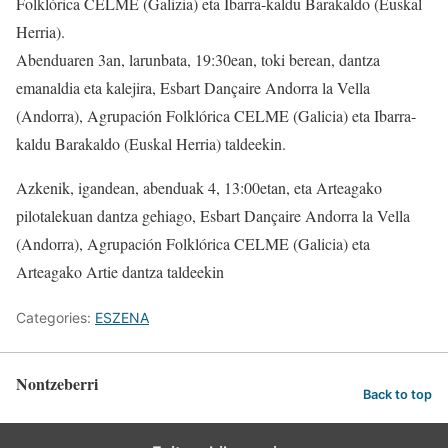
Folklórica CELME (Galizia) eta Ibarra-kaldu Barakaldo (Euskal
Herria).
Abenduaren 3an, larunbata, 19:30ean, toki berean, dantza
emanaldia eta kalejira, Esbart Dançaire Andorra la Vella
(Andorra), Agrupación Folklórica CELME (Galicia) eta Ibarra-
kaldu Barakaldo (Euskal Herria) taldeekin.
Azkenik, igandean, abenduak 4, 13:00etan, eta Arteagako
pilotalekuan dantza gehiago, Esbart Dançaire Andorra la Vella
(Andorra), Agrupación Folklórica CELME (Galicia) eta
Arteagako Artie dantza taldeekin
Categories:
ESZENA
Nontzeberri
Back to top