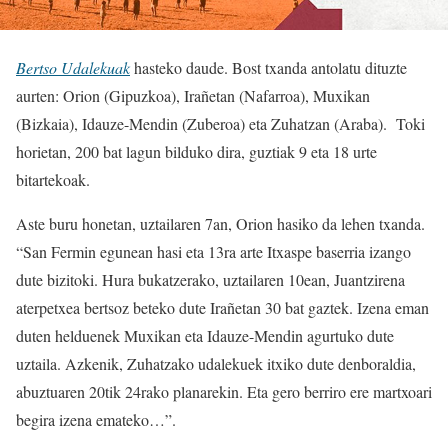
Bertso Udalekuak
hasteko daude. Bost txanda antolatu dituzte
aurten: Orion (Gipuzkoa), Irañetan (Nafarroa), Muxikan
(Bizkaia), Idauze-Mendin (Zuberoa) eta Zuhatzan (Araba). Toki
horietan, 200 bat lagun bilduko dira, guztiak 9 eta 18 urte
bitartekoak.
Aste buru honetan, uztailaren 7an, Orion hasiko da lehen txanda.
“San Fermin egunean hasi eta 13ra arte Itxaspe baserria izango
dute bizitoki. Hura bukatzerako, uztailaren 10ean, Juantzirena
aterpetxea bertsoz beteko dute Irañetan 30 bat gaztek. Izena eman
duten helduenek Muxikan eta Idauze-Mendin agurtuko dute
uztaila. Azkenik, Zuhatzako udalekuek itxiko dute denboraldia,
abuztuaren 20tik 24rako planarekin. Eta gero berriro ere martxoari
begira izena emateko…”.