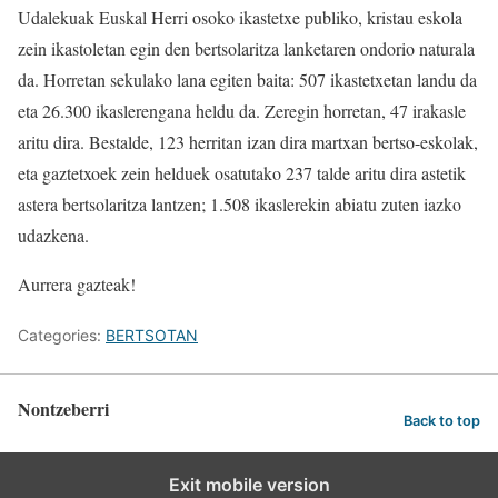
Udalekuak Euskal Herri osoko ikastetxe publiko, kristau eskola
zein ikastoletan egin den bertsolaritza lanketaren ondorio naturala
da. Horretan sekulako lana egiten baita: 507 ikastetxetan landu da
eta 26.300 ikaslerengana heldu da. Zeregin horretan, 47 irakasle
aritu dira. Bestalde, 123 herritan izan dira martxan bertso-eskolak,
eta gaztetxoek zein helduek osatutako 237 talde aritu dira astetik
astera bertsolaritza lantzen; 1.508 ikaslerekin abiatu zuten iazko
udazkena.
Aurrera gazteak!
Categories:
BERTSOTAN
Nontzeberri
Back to top
Exit mobile version