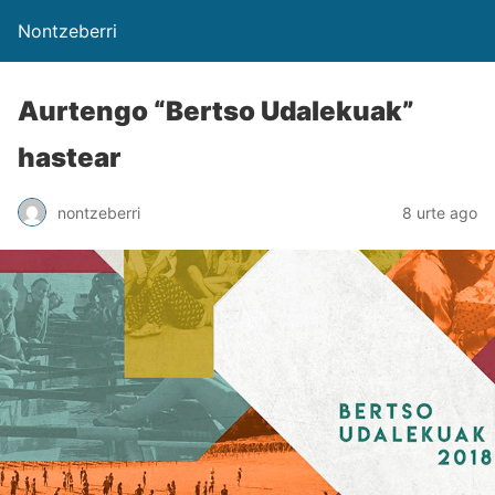
Nontzeberri
Aurtengo “Bertso Udalekuak”
hastear
nontzeberri
8 urte ago