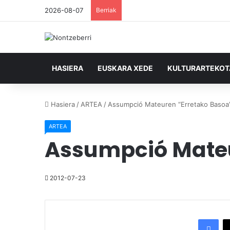
2026-08-07
Berriak
HASIERA
EUSKARA XEDE
KULTURARTEKO
Hasiera
/
ARTEA
/
Assumpció Mateuren “Erretako Basoa
ARTEA
Assumpció Mateu
2012-07-23
Facebook