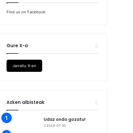
Find us on Facebook
Gure X-a
Jarraitu X-en
Azken albisteak
Udaz ondo gozatu!
2026-07-30