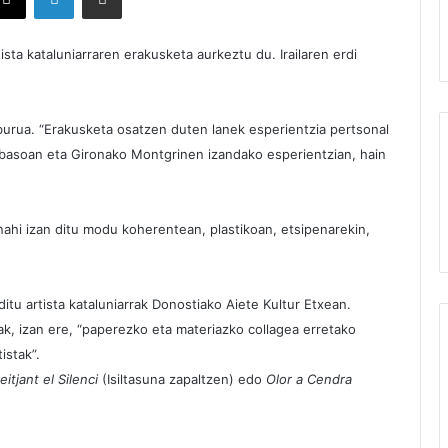
ta kataluniarraren erakusketa aurkeztu du. Irailaren erdi
burua. “Erakusketa osatzen duten lanek esperientzia pertsonal
 basoan eta Gironako Montgrinen izandako esperientzian, hain
hi izan ditu modu koherentean, plastikoan, etsipenarekin,
ditu artista kataluniarrak Donostiako Aiete Kultur Etxean.
nak, izan ere, “paperezko eta materiazko collagea erretako
istak”.
eitjant el Silenci
(Isiltasuna zapaltzen) edo
Olor a Cendra