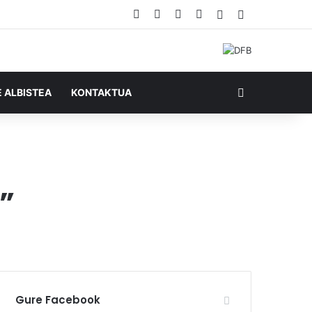
Facebook
X
YouTube
RSS
Ausazko artikul
Sidebar
Bilatu honela
E ALBISTEA
KONTAKTUA
”
Gure Facebook