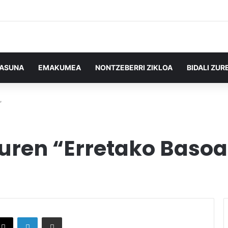
TASUNA
EMAKUMEA
NONTZEBERRI ZIKLOA
BIDALI ZUR
”
ren “Erretako Basoa
X
LinkedIn
Partekatu e-posta bidez