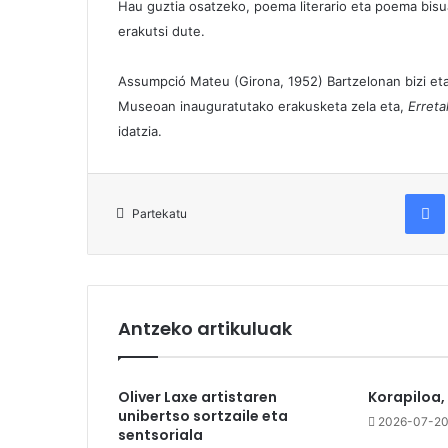
Hau guztia osatzeko, poema literario eta poema bisua
erakutsi dute.
Assumpció Mateu (Girona, 1952) Bartzelonan bizi eta 
Museoan inauguratutako erakusketa zela eta,
Erret
idatzia.
Fac
Partekatu
Antzeko artikuluak
Oliver Laxe artistaren
Korapiloa,
unibertso sortzaile eta
2026-07-2
sentsoriala