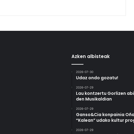
Azken albisteak
2026-07-30
Udaz ondo gozatu!
2026-07-29
Lau kontzertu Gorlizen ab
den Musikaldian
2026-07-29
Ganso&Cia konpainia Oña
“Kalean” udako kultur pr
2026-07-29