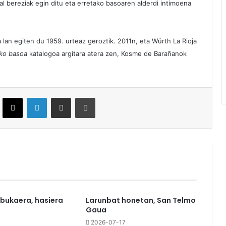
l bereziak egin ditu eta erretako basoaren alderdi intimoena
lan egiten du 1959. urteaz geroztik. 2011n, eta Würth La Rioja
ako basoa
katalogoa argitara atera zen, Kosme de Barañanok
ebook
X
LinkedIn
Partekatu e-posta bidez
Inprimatu
 bukaera, hasiera
Larunbat honetan, San Telmo
Gaua
0
2026-07-17