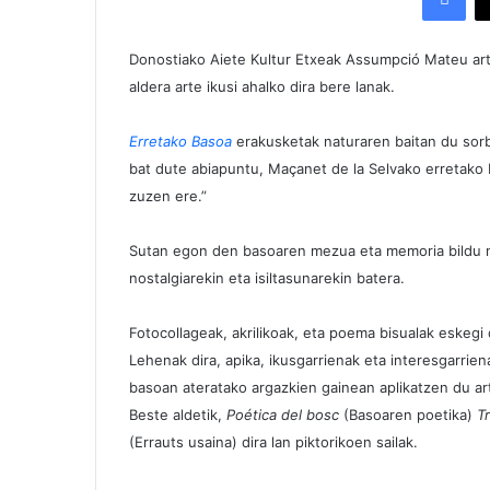
Donostiako Aiete Kultur Etxeak Assumpció Mateu artis
aldera arte ikusi ahalko dira bere lanak.
Erretako Basoa
erakusketak naturaren baitan du sor
bat dute abiapuntu, Maçanet de la Selvako erretako
zuzen ere.”
Sutan egon den basoaren mezua eta memoria bildu na
nostalgiarekin eta isiltasunarekin batera.
Fotocollageak, akrilikoak, eta poema bisualak eskegi 
Lehenak dira, apika, ikusgarrienak eta interesgarrie
basoan ateratako argazkien gainean aplikatzen du art
Beste aldetik,
Poética del bosc
(Basoaren poetika)
Tr
(Errauts usaina) dira lan piktorikoen sailak.