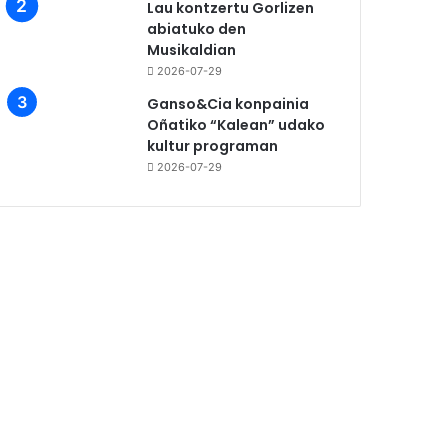
Lau kontzertu Gorlizen
abiatuko den
Musikaldian
2026-07-29
Ganso&Cia konpainia
Oñatiko “Kalean” udako
kultur programan
2026-07-29