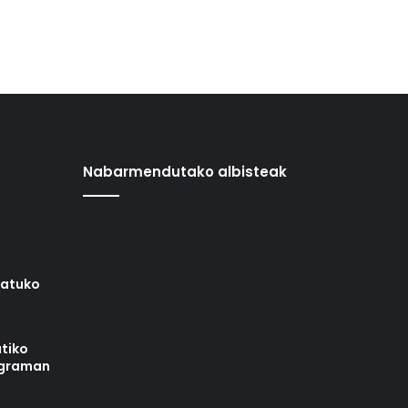
Nabarmendutako albisteak
iatuko
tiko
ograman