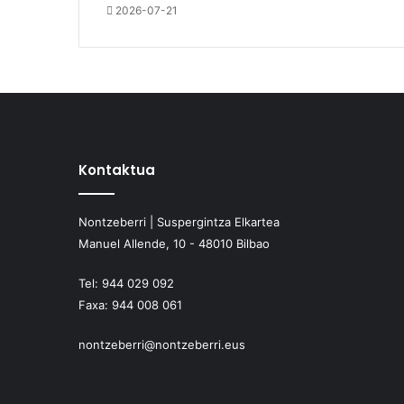
2026-07-21
Kontaktua
Nontzeberri | Suspergintza Elkartea
Manuel Allende, 10 - 48010 Bilbao
Tel:
944 029 092
Faxa:
944 008 061
nontzeberri@nontzeberri.eus