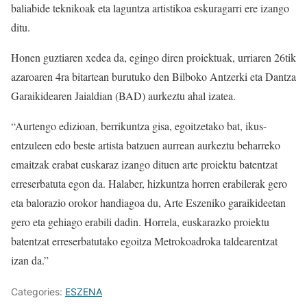
baliabide teknikoak eta laguntza artistikoa eskuragarri ere izango
ditu.
Honen guztiaren xedea da, egingo diren proiektuak, urriaren 26tik
azaroaren 4ra bitartean burutuko den Bilboko Antzerki eta Dantza
Garaikidearen Jaialdian (BAD) aurkeztu ahal izatea.
“Aurtengo edizioan, berrikuntza gisa, egoitzetako bat, ikus-
entzuleen edo beste artista batzuen aurrean aurkeztu beharreko
emaitzak erabat euskaraz izango dituen arte proiektu batentzat
erreserbatuta egon da. Halaber, hizkuntza horren erabilerak gero
eta balorazio orokor handiagoa du, Arte Eszeniko garaikideetan
gero eta gehiago erabili dadin. Horrela, euskarazko proiektu
batentzat erreserbatutako egoitza Metrokoadroka taldearentzat
izan da.”
Categories:
ESZENA