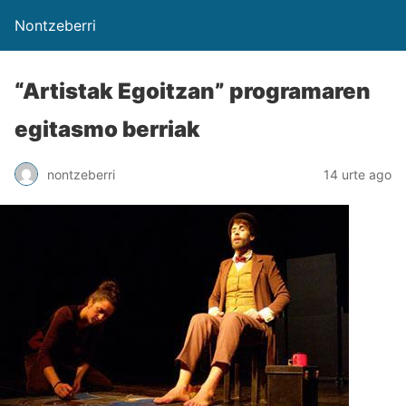
Nontzeberri
“Artistak Egoitzan” programaren
egitasmo berriak
nontzeberri
14 urte ago