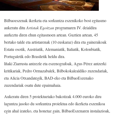
Bilbaoeszenak ikerketa eta sorkuntza eszenikoko bost egitasmo
aukeratu ditu
Artistak Egoitzan
programaren IV. deialdira
aurkeztu diren ehun egitasmoen artean. Guztien artean, 45
bertako talde eta artistarenak (10 euskaraz) dira eta gainerakoak
Estatu osotik, Austriatik, Alemaniatik, Italiatik, Kolonbiatik,
Portugaletik edo Brasiletik heldu dira.
Iñaki Ziarrusta antzezle eta eszenografoak, Agus Pérez antzerki
kritikariak, Pedro Ormazabalek, Bilbokokalealdiko zuzendariak,
eta Alicia Otxandategik, BAD-eko eta BilbaoEszenako
zuzendariak osatu dute epaimahaia.
Aukeratu diren 5 proiektuetako bakoitzak 4.000 euroko diru
laguntza jasoko du sorkuntza proiektua edo ikerketa eszenikoa
egin ahal izateko, eta honetaz gain, BilbaoEszenaren instalazioak,