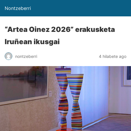
Nontzeberri
“Artea Oinez 2026” erakusketa
Iruñean ikusgai
nontzeberri
4 hilabete ago