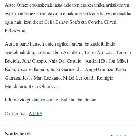
Artea Oinez erakusketak instalazioaren eta zeramika artistikoaren
esparruan espezializatutako bi emakume sortzaile hauei omenaldia
egin nahi izan diete: Celia Eslava Sotés eta Concha Cilveti
Echeverría.
Aurten parte hartzen duten egileen artean batzuek ibilbide
sendokoak dira, tartean, Ibon Aranberri, Txaro Arrazola, Txomin
Badiola, June Crespo, Naia Del Castillo, Andoni Eta Jon Mikel
Euba, Usoa Fullaondo, Iñaki Garmendia, Ángel Garraza, Kepa
Garraza, Jesús Mari Lazkano, Mikel Lertxundi, Remigio
Mendiburu, Itziar Okariz,….
Informazio guztia
hemen
kontsultatu ahal duzue.
Categories:
ARTEA
Nontzeberri