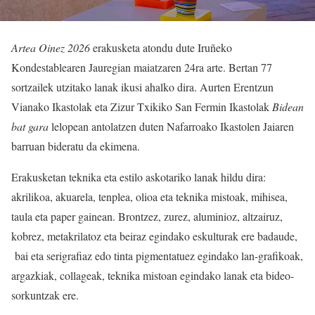
Artea Oinez 2026
erakusketa atondu dute Iruñeko
Kondestablearen Jauregian maiatzaren 24ra arte. Bertan 77
sortzailek utzitako lanak ikusi ahalko dira. Aurten Erentzun
Vianako Ikastolak eta Zizur Txikiko San Fermin Ikastolak
Bidean
bat gara
lelopean antolatzen duten Nafarroako Ikastolen Jaiaren
barruan bideratu da ekimena.
Erakusketan teknika eta estilo askotariko lanak hildu dira:
akrilikoa, akuarela, tenplea, olioa eta teknika mistoak, mihisea,
taula eta paper gainean. Brontzez, zurez, aluminioz, altzairuz,
kobrez, metakrilatoz eta beiraz egindako eskulturak ere badaude,
bai eta serigrafiaz edo tinta pigmentatuez egindako lan-grafikoak,
argazkiak, collageak, teknika mistoan egindako lanak eta bideo-
sorkuntzak ere.