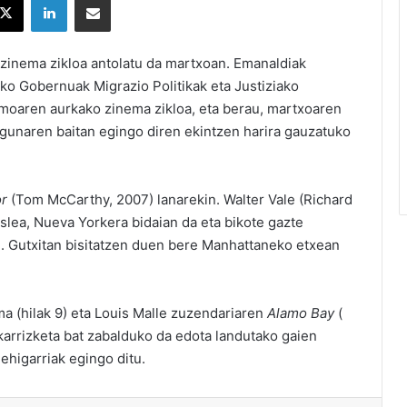
zinema zikloa antolatu da martxoan. Emanaldiak
ako Gobernuak Migrazio Politikak eta Justiziako
smoaren aurkako zinema zikloa, eta berau, martxoaren
gunaren baitan egingo diren ekintzen harira gauzatuko
or
(Tom McCarthy, 2007) lanarekin. Walter Vale (Richard
slea, Nueva Yorkera bidaian da eta bikote gazte
. Gutxitan bisitatzen duen bere Manhattaneko etxean
ma (hilak 9) eta Louis Malle zuzendariaren
Alamo Bay
(
lkarrizketa bat zabalduko da edota landutako gaien
ehigarriak egingo ditu.