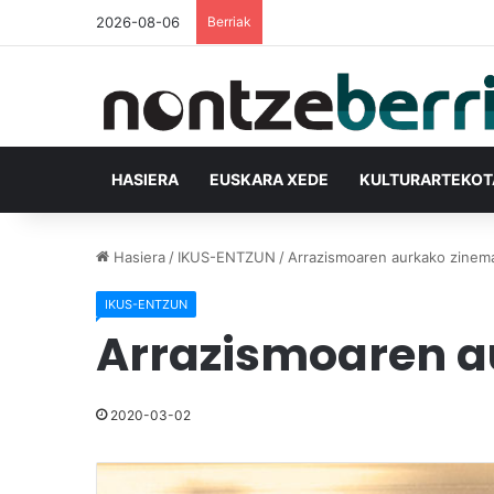
2026-08-06
Berriak
HASIERA
EUSKARA XEDE
KULTURARTEKO
Hasiera
/
IKUS-ENTZUN
/
Arrazismoaren aurkako zinema
IKUS-ENTZUN
Arrazismoaren a
2020-03-02