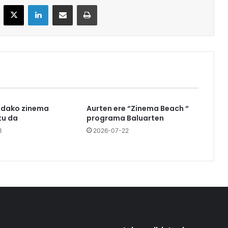
acebook
X
LinkedIn
Partekatu e-posta bidez
Inprimatu
udako zinema
Aurten ere “Zinema Beach “
u da
programa Baluarten
3
2026-07-22