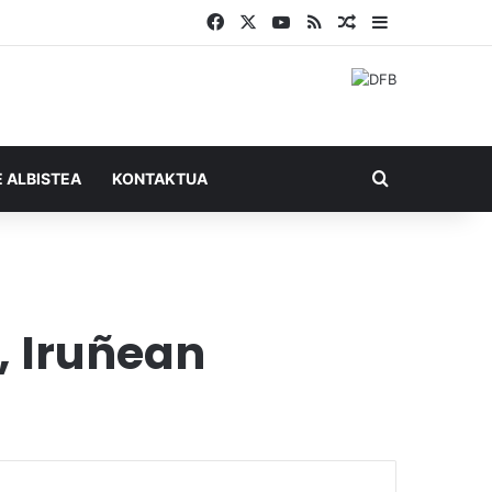
Facebook
X
YouTube
RSS
Ausazko artikul
Sidebar
Bilatu honel
E ALBISTEA
KONTAKTUA
, Iruñean