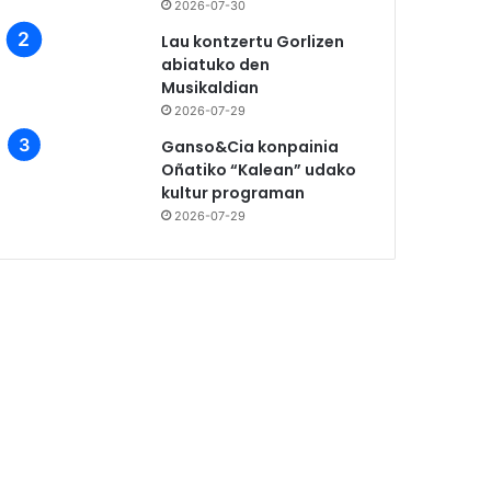
2026-07-30
Lau kontzertu Gorlizen
abiatuko den
Musikaldian
2026-07-29
Ganso&Cia konpainia
Oñatiko “Kalean” udako
kultur programan
2026-07-29