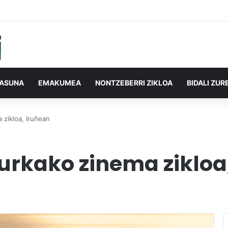
TASUNA
EMAKUMEA
NONTZEBERRI ZIKLOA
BIDALI ZUR
 zikloa, Iruñean
urkako zinema zikloa