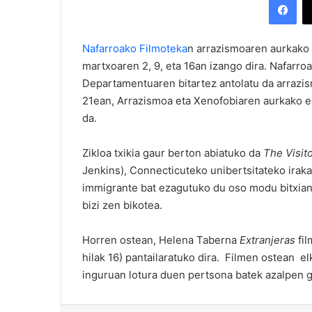
Nafarroako Filmoteka
n arrazismoaren aurkako 
martxoaren 2, 9, eta 16an izango dira. Nafarro
Departamentuaren bitartez antolatu da arrazi
21ean, Arrazismoa eta Xenofobiaren aurkako e
da.
Zikloa txikia gaur berton abiatuko da
The Visit
Jenkins), Connecticuteko unibertsitateko iraka
immigrante bat ezagutuko du oso modu bitxian
bizi zen bikotea.
Horren ostean, Helena Taberna
Extranjeras
fil
hilak 16) pantailaratuko dira. Filmen ostean e
inguruan lotura duen pertsona batek azalpen g