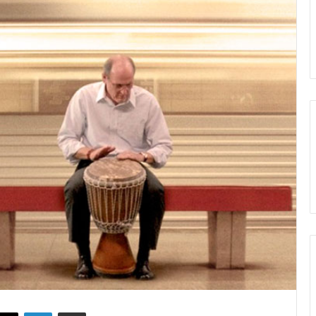
X
LinkedIn
Partekatu e-posta bidez