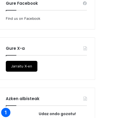
Gure Facebook
Find us on Facebook
Gure X-a
Jarraitu X-en
Azken albisteak
Udaz ondo gozatu!