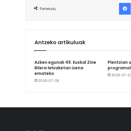
F
Partekatu
Antzeko artikuluak
Azken egunak 49. Euskal Zine
Plentzian 
Bilera lehiaketan izena
programat
emateko
2026-07-2
2026-07-28