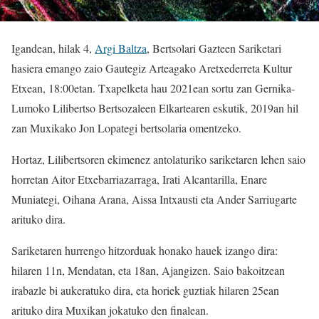
Igandean, hilak 4,
Argi Baltza
, Bertsolari Gazteen Sariketari
hasiera emango zaio Gautegiz Arteagako Aretxederreta Kultur
Etxean, 18:00etan. Txapelketa hau 2021ean sortu zan Gernika-
Lumoko Lilibertso Bertsozaleen Elkartearen eskutik, 2019an hil
zan Muxikako Jon Lopategi bertsolaria omentzeko.
Hortaz, Lilibertsoren ekimenez antolaturiko sariketaren lehen saio
horretan Aitor Etxebarriazarraga, Irati Alcantarilla, Enare
Muniategi, Oihana Arana, Aissa Intxausti eta Ander Sarriugarte
arituko dira.
Sariketaren hurrengo hitzorduak honako hauek izango dira:
hilaren 11n, Mendatan, eta 18an, Ajangizen. Saio bakoitzean
irabazle bi aukeratuko dira, eta horiek guztiak hilaren 25ean
arituko dira Muxikan jokatuko den finalean.