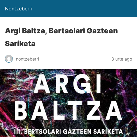
Nontzeberri
Argi Baltza, Bertsolari Gazteen
Sariketa
nontzeberri
3 urte ago