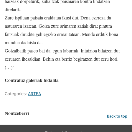
haizeak dorpeturik, zuhaitzak paisaiaren kontra tindatzen
direlarik.
Zure ispiluan paisaia eraldatua ikusi dut. Dena ezereza da
naturaren izatean. Goiza zure arimaren zatiak dira; pintura
faltsuak dirudite gehiegizko errealitatean. Mende erditik hona
mundua dadaista da.
Goizalbatik paseo bat da, egun laburrak. Intuizioa bilatzen dut
zeruaren ihesaldian. Behin eta berriz begiratzen dut zeru hori.
(…)"
Contraluz galeriak bidalita
Categories:
ARTEA
Nontzeberri
Back to top