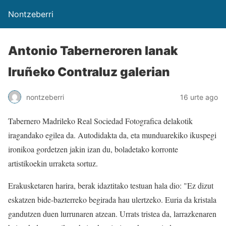
Nontzeberri
Antonio Taberneroren lanak
Iruñeko Contraluz galerian
nontzeberri
16 urte ago
Tabernero Madrileko Real Sociedad Fotografica delakotik
iragandako egilea da. Autodidakta da, eta munduarekiko ikuspegi
ironikoa gordetzen jakin izan du, boladetako korronte
artistikoekin urraketa sortuz.
Erakusketaren harira, berak idaztitako testuan hala dio: "Ez dizut
eskatzen bide-bazterreko begirada hau ulertzeko. Euria da kristala
gandutzen duen lurrunaren atzean. Urrats tristea da, larrazkenaren