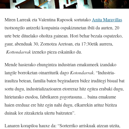
Miren Larreak eta Valentina Raposok sortutako
Anita Maravillas
txotxongilo antzerki konpainia ospakizunetan ibili da aurten, 20
urte bete dituelako oholtza gainean. Hori behar bezala ospatzeko,
gaur, abenduak 30, Zornotza Aretoan, eta 17:30etik aurrera,
Kottondarrak
izeneko pieza eskainiko du.
Mende hasierako ehungintza industrian emakumeek izandako
langile borroketan oinarriturik dago
Kotondarrak
. “Industria-
iraultza betean, familia baten begiradaren bidez iruditegi bisual bat
sortu dugu, industrializazioaren etorreraz hitz egitea erabaki dugu,
hirietarako exodoa, fabrikaren gogortasuna… baina emakume
haien ereduaz ere hitz egin nahi dugu, elkarrekin arituz bizitza
duinak lor zitzaketela ulertu baitzuten”.
Lanaren korapiloa hauxe da: “Sorterriko arriskuak atzean utzita,