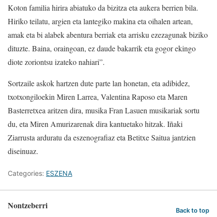
Koton familia hirira abiatuko da bizitza eta aukera berrien bila.
Hiriko teilatu, argien eta lantegiko makina eta oihalen artean,
amak eta bi alabek abentura berriak eta arrisku ezezagunak biziko
dituzte. Baina, oraingoan, ez daude bakarrik eta gogor ekingo
diote zoriontsu izateko nahiari”.
Sortzaile askok hartzen dute parte lan honetan, eta adibidez,
txotxongiloekin Miren Larrea, Valentina Raposo eta Maren
Basterretxea aritzen dira, musika Fran Lasuen musikariak sortu
du, eta Miren Amurizarenak dira kantuetako hitzak. Iñaki
Ziarrusta arduratu da eszenografiaz eta Betitxe Saitua jantzien
diseinuaz.
Categories:
ESZENA
Nontzeberri
Back to top