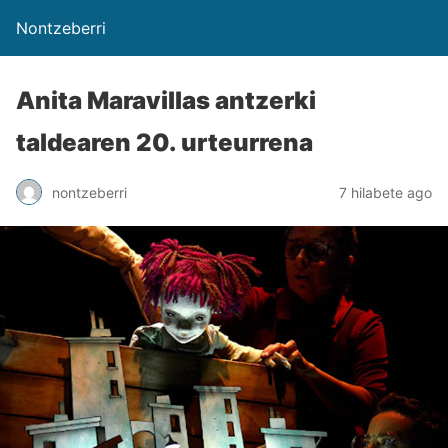
Nontzeberri
Anita Maravillas antzerki
taldearen 20. urteurrena
nontzeberri
7 hilabete ago