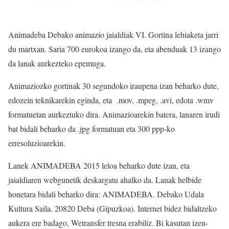
Animadeba Debako animazio jaialdiak VI. Gortina lehiaketa jarri
du martxan. Saria 700 eurokoa izango da, eta abenduak 13 izango
da lanak aurkezteko epemuga.
Animaziozko gortinak 30 segundoko iraupena izan beharko dute,
edozein teknikarekin eginda, eta .mov, .mpeg, .avi, edota .wmv
formatuetan aurkeztuko dira. Animazioarekin batera, lanaren irudi
bat bidali beharko da .jpg formatuan eta 300 ppp-ko
erresoluzioarekin.
Lanek ANIMADEBA 2015 leloa beharko dute izan, eta
jaialdiaren webgunetik deskargatu ahalko da. Lanak helbide
honetara bidali beharko dira: ANIMADEBA. Debako Udala
Kultura Saila. 20820 Deba (Gipuzkoa). Internet bidez bidaltzeko
aukera ere badago, Wetransfer tresna erabiliz. Bi kasutan izen-