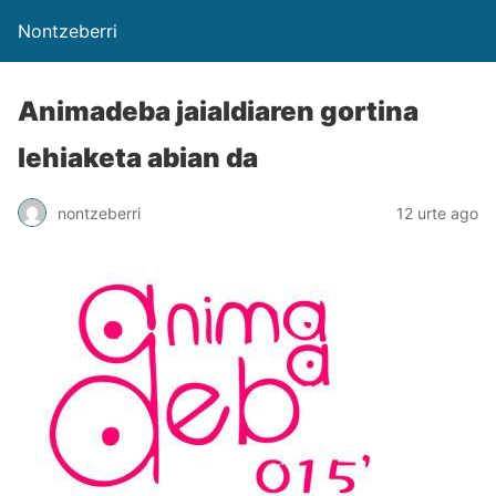
Nontzeberri
Animadeba jaialdiaren gortina
lehiaketa abian da
nontzeberri
12 urte ago