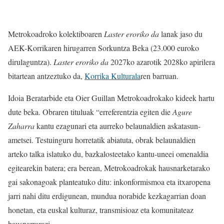
Metrokoadroko kolektiboaren
Laster eroriko da
lanak jaso du
AEK-Korrikaren hirugarren Sorkuntza Beka (23.000 euroko
dirulaguntza).
Laster eroriko da
2027ko azarotik 2028ko apirilera
bitartean antzeztuko da,
Korrika Kulturala
ren barruan.
Idoia Beratarbide eta Oier Guillan Metrokoadrokako kideek hartu
dute beka. Obraren tituluak “erreferentzia egiten die
Agure
Zaharra
kantu ezagunari eta aurreko belaunaldien askatasun-
ametsei. Testuinguru horretatik abiatuta, obrak belaunaldien
arteko talka islatuko du, bazkalosteetako kantu-uneei omenaldia
egitearekin batera; era berean, Metrokoadrokak hausnarketarako
gai sakonagoak planteatuko ditu: inkonformismoa eta itxaropena
jarri nahi ditu erdigunean, mundua norabide kezkagarrian doan
honetan, eta euskal kulturaz, transmisioaz eta komunitateaz
hausnarrarazi.