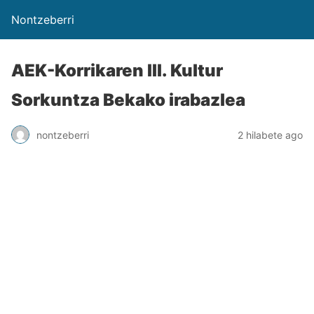
Nontzeberri
AEK-Korrikaren III. Kultur
Sorkuntza Bekako irabazlea
nontzeberri
2 hilabete ago